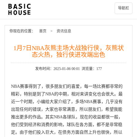
导航栏
你现在的位置：
首页
>
资讯信息
1月7日NBA灰熊主场大战独行侠，灰熊状
态火热，独行侠进攻端出色
发布时间：2025-01-06 00:01 浏览量：177
NBA赛事得到了，很多朋友们的喜爱，每一场比赛都非常的
精彩，特别是到了NBA的中期，相对来讲变化也会很大。最
近一个时期，小编给大家介绍了，多场NBA赛事，几乎没有
出现任何的错误，大家也非常满意，所以朋友们，希望我能
推出更多的作品。其实NBA各球队，现在的收益都很一般，
他们受到经济和消费的影响，球队在各方面，都不是非常稳
定。由于他们投入巨大，在债务方面自然上升也很快，所以