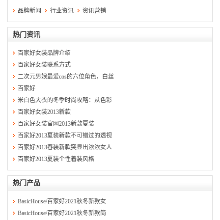
品牌新闻
行业资讯
资讯营销
热门资讯
百家好女装品牌介绍
百家好女装联系方式
二次元男娘最爱cos的六位角色，白丝
百家好
米白色大衣的冬季时尚攻略：从色彩
百家好女装2013新款
百家好女装官网2013新款夏装
百家好2013夏装新款不可错过的透视
百家好2013春装新款突显出浓浓女人
百家好2013夏装个性着装风格
热门产品
BasicHouse/百家好2021秋冬新款女
BasicHouse/百家好2021秋冬新款简