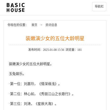
导航栏
你现在的位置：
首页
>
资讯信息
装嫩演少女的五位大龄明星
发布时间：2025-01-08 15:56 浏览量：181
装嫩演少女的五位大龄明星。
玉兔娱乐。
·第一位：刘嘉玲，《情深缘浅》。
·第二位：林心如，《秀丽江山之长歌行》。
·第三位：刘涛，《星辰大海》。