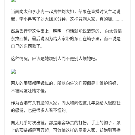
当面向太和李小冉一起责怪刘大姐，结果在直播时又主动说
起，李小冉骂了刘大姐10分钟，这样背刺人家，真的呃.........
然后丢行李这件事上，明明一句话就能说清楚的， 向太偏偏
东拉西扯，最后说因为给大家带的东西在箱子里，而不说是
自己的东西丢了。
这种情况，应该是她烦别人而不是别人烦她吧。
网友的眼睛都明镜似的，所以向佐这样颠倒是非维护妈妈，
不被网友吐槽才怪。
作为香港有头有脸的人家，向太和向佐这几年总给人很缺钱
的感觉，也是很多人看不懂的。
向太几乎每次出镜，都是雍容华贵的打扮，手上的镯子，颈
上的项链都是百万起，可偏偏这样的富贵人家，却跑到直播