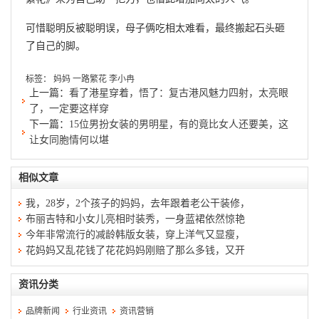
可惜聪明反被聪明误，母子俩吃相太难看，最终搬起石头砸
了自己的脚。
标签：
妈妈
一路繁花
李小冉
上一篇：
看了港星穿着，悟了：复古港风魅力四射，太亮眼
了，一定要这样穿
下一篇：
15位男扮女装的男明星，有的竟比女人还要美，这
让女同胞情何以堪
相似文章
我，28岁，2个孩子的妈妈，去年跟着老公干装修，
布丽吉特和小女儿亮相时装秀，一身蓝裙依然惊艳
今年非常流行的减龄韩版女装，穿上洋气又显瘦，
花妈妈又乱花钱了花花妈妈刚赔了那么多钱，又开
资讯分类
品牌新闻
行业资讯
资讯营销