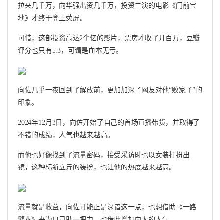
拉来几千万，向华强出资几千万，投资主演的电影《门前宝
地》才终于登上荧屏。
可惜，这部投资高达2个亿的影片，票房才收了几百万，豆瓣
评分也只有5.3，可谓是血本无亏。
向佐几乎一夜回到了解放前，更加加深了网友对他“败家子”的
印象。
2024年12月3日，向佐开始了自己的首场直播带货，并取得了
不错的成绩，人气也越来越高。
而他也好像找到了流量密码，接受采访时也以女装打扮出
镜，这种标新立异的装扮，也让他的热度越来越高。
流量就是收益，向佐可能正是深谙这一点，也想借助《一路
繁花》来为自己助一把力，也借此增加向太的人气。