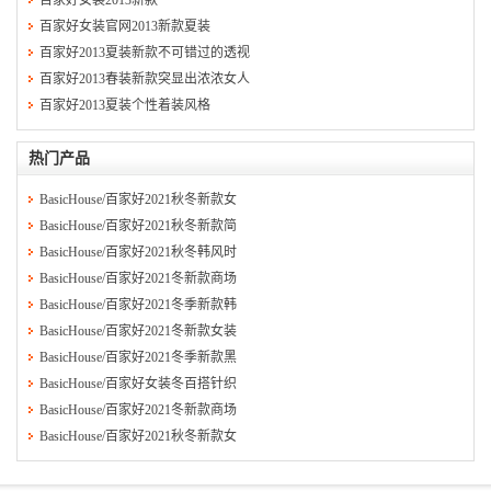
百家好女装2013新款
百家好女装官网2013新款夏装
百家好2013夏装新款不可错过的透视
百家好2013春装新款突显出浓浓女人
百家好2013夏装个性着装风格
热门产品
BasicHouse/百家好2021秋冬新款女
BasicHouse/百家好2021秋冬新款简
BasicHouse/百家好2021秋冬韩风时
BasicHouse/百家好2021冬新款商场
BasicHouse/百家好2021冬季新款韩
BasicHouse/百家好2021冬新款女装
BasicHouse/百家好2021冬季新款黑
BasicHouse/百家好女装冬百搭针织
BasicHouse/百家好2021冬新款商场
BasicHouse/百家好2021秋冬新款女