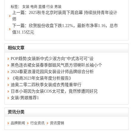
标签：
女装
电商
直播
行业
男装
上一篇：
2025秋冬北京时装周下周启幕 持续扶持青年设计
师
下一篇：
欣贺股份收盘下跌1.22%，最新市净率1.16，总市
值31.15亿元
相似文章
POP趋势|女装新中式少淑方向“中式洛可可”设
黑色连衣裙女装春季御姐风气质方领喇叭长袖小个
2024春夏浪漫花园风女装设计师品牌综合分析
《电商2023年女装年度分析报告》
迪奥二零二四秋季女装成衣秀隆重举行
日本小哥因为女装COS太可爱，竟然惨遭同好兄
女装/男娘推荐1
资讯分类
品牌新闻
行业资讯
资讯营销