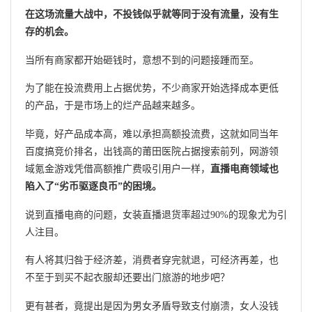
在这场流量大战中，不投钱似乎就等同于没有流量，没有生
存的机会。
当所有商家都开始砸钱时，意想不到的问题接踵而至。
为了能在投流费用上占据优势，不少商家开始选择成本更低
的产品，于是市场上的烂产品越来越多。
毕竟，好产品成本高，难以承担高额投流费，这就如同当年
百度搞竞价排名，出钱高的莆田医院占据搜索前列，网游领
域氪金游戏凭借高额推广费吸引用户一样，
直播电商领域也
陷入了“劣币驱逐良币”的困境。
说到直播电商的问题，女装直播退货率超过90%的现象尤为引
人注目。
有人将其归咎于经济差，消费者穿完就退，可经济再差，也
不至于到买不起衣服却还要出门旅游的地步吧？
更有甚者，竟提出是因为男女矛盾导致支付崩溃，女人没钱