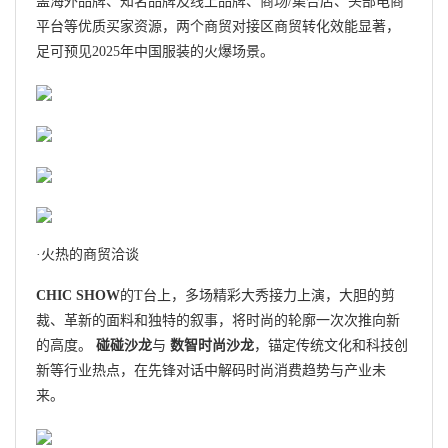
盖海外品牌、知名品牌及线上品牌、商场/集合店、头部电商
平台等优质买家资源，两个商贸对接区商贸转化效能显著，
足可预见2025年中国服装的火爆场景。
·火热的商贸洽谈
CHIC SHOW
的T台上，多场精彩大秀接力上演，大胆的剪
裁、革新的面料和独特的叙事，将时尚的轮廓一次次推向新
的高度。
碰碰沙龙
与
数智时尚沙龙
，锚定传统文化和科技创
新等行业热点，在先锋对话中解码时尚消费趋势与产业未
来。