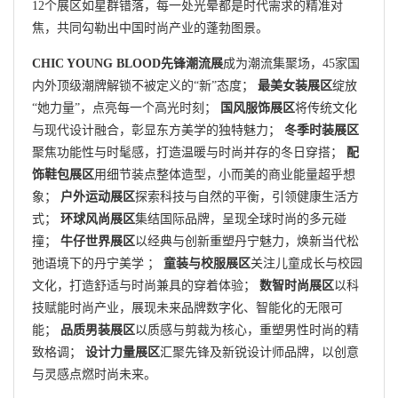
12个展区如星群错落，每一处光晕都是时代需求的精准对
焦，共同勾勒出中国时尚产业的蓬勃图景。
CHIC YOUNG BLOOD先锋潮流展
成为潮流集聚场，45家国
内外顶级潮牌解锁不被定义的“新”态度；
最美女装展区
绽放
“她力量”，点亮每一个高光时刻；
国风服饰展区
将传统文化
与现代设计融合，彰显东方美学的独特魅力；
冬季时装展区
聚焦功能性与时髦感，打造温暖与时尚并存的冬日穿搭；
配
饰鞋包展区
用细节装点整体造型，小而美的商业能量超乎想
象；
户外运动展区
探索科技与自然的平衡，引领健康生活方
式；
环球风尚展区
集结国际品牌，呈现全球时尚的多元碰
撞；
牛仔世界展区
以经典与创新重塑丹宁魅力，焕新当代松
弛语境下的丹宁美学 ；
童装与校服展区
关注儿童成长与校园
文化，打造舒适与时尚兼具的穿着体验；
数智时尚展区
以科
技赋能时尚产业，展现未来品牌数字化、智能化的无限可
能；
品质男装展区
以质感与剪裁为核心，重塑男性时尚的精
致格调；
设计力量展区
汇聚先锋及新锐设计师品牌，以创意
与灵感点燃时尚未来。