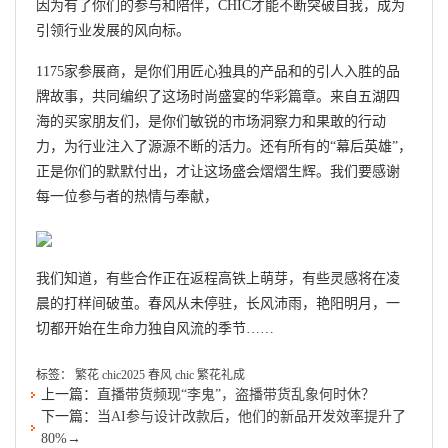
因为有了你们的参与和陪伴，CHIC才能不断突破自我，成为
引领行业发展的风向标。
1175家参展商，是你们用匠心独具的产品和的引人入胜的品
牌故事，共同编织了这场时尚盛宴的华彩篇章。来自五湖四
海的买家朋友们，是你们敏锐的市场洞察力和果敢的行动
力，为行业注入了源源不断的活力。还有所有的“幕后英雄”，
正是你们的默默付出，才让这场盛会熠熠生辉。我们要感谢
每一位参与者的热情与奉献，
我们知道，有些合作正在返程高铁上萌芽，有些灵感将在凌
晨的打样间破茧。春风从未停驻，长风沛雨，艳阳明月，一
切都开始在生命力独自风流的季节……
标签：
繁花
chic2025
春风
chic
繁花礼成
上一篇：
直播带货频现“李鬼”，盗播带货乱象何时休？
下一篇：
当AI参与设计改款后，他们的新品开发效率提升了
80%→