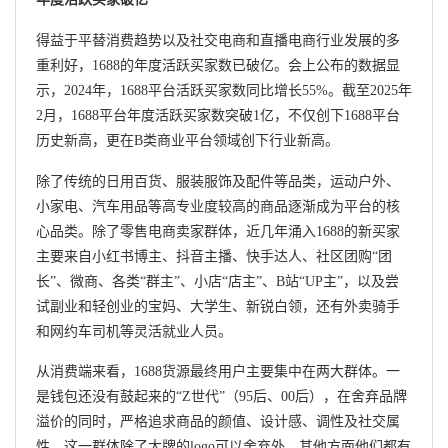
得益于平替消费趋势以及社交电商和直播电商行业发展的多
重利好，1688的年度活跃买家数已破亿。会上公布的数据显
示，2024年，1688平台活跃买家数同比增长55%。截至2025年
2月，1688平台年度活跃买家数突破1亿，不仅创下1688平台
历史新高，更在B类商业平台领域创下行业新高。
除了传统的日用百货、服装服饰及配件等品类，运动户外、
小家电、汽车用品等高专业度较高的商品逐渐成为平台的核
心品类。除了零售电商卖家群体，近几年涌入1688的新买家
主要来自小红书博主、抖音主播、快手达人、社区团购“团
长”、微商、各类“群主”、小店“店主”、B站“UP主”，以及尝
试副业和轻创业的宝妈、大学生、新锐白领，还有外卖骑手
和网约车司机等灵活就业人员。
从消费端来看，1688货源最终用户主要集中在两大群体。一
是钱包还没有鼓起来的“Z世代”（95后、00后），在舍弃品牌
溢价的同时，严格追求商品的颜值、设计感、调性及社交属
性。这一群体除了大牌的logo可以舍弃外，其他方面他们都有