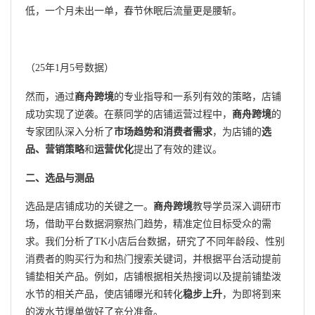
低，一个月未出一单，春节休眠后流量更是腰斩。
（25年1月5号数据）
然而，通过
商舟跨境
的专业指导和一系列有效的策略，店铺
成功实现了逆袭。在蔡同学的店铺运营过程中，
商舟跨境
的
专家团队深入分析了
市场趋势和消费者需求
，为店铺的
选
品、营销策略
和
运营优化
提出了有效的建议。
二、选品与测品
选品是店铺成功的关键之一。
商舟跨境
教导学员深入调研市
场，借助平台数据洞察热门趋势，精准定位目标受众的需
求。我们分析了TK小店后台数据，研究了不同年龄段、性别
消费者的购买行为和热门搜索关键词，并根据平台活动提前
铺垫相关产品。例如，店铺根据相关热搜词以及提前铺垫泼
水节的相关产品，使店铺曝光和转化
稳步上升
，为即将到来
的泼水节爆单做好了充分准备。