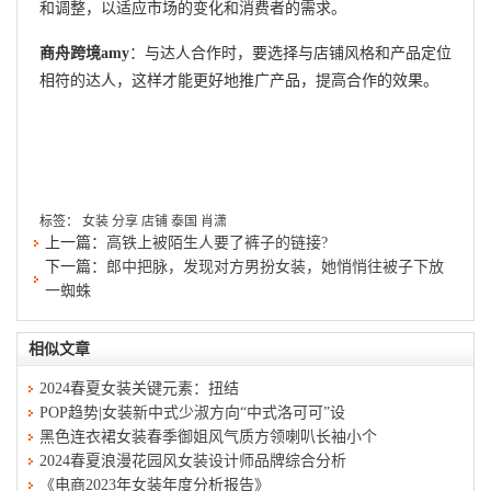
和调整，以适应市场的变化和消费者的需求。
商舟跨境amy
：与达人合作时，要选择与店铺风格和产品定位
相符的达人，这样才能更好地推广产品，提高合作的效果。
标签：
女装
分享
店铺
泰国
肖潇
上一篇：
高铁上被陌生人要了裤子的链接?
下一篇：
郎中把脉，发现对方男扮女装，她悄悄往被子下放
一蜘蛛
相似文章
2024春夏女装关键元素：扭结
POP趋势|女装新中式少淑方向“中式洛可可”设
黑色连衣裙女装春季御姐风气质方领喇叭长袖小个
2024春夏浪漫花园风女装设计师品牌综合分析
《电商2023年女装年度分析报告》