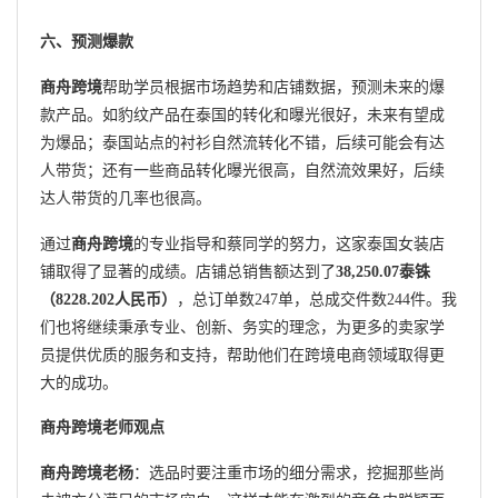
六、预测爆款
商舟跨境
帮助学员根据市场趋势和店铺数据，预测未来的爆
款产品。如豹纹产品在泰国的转化和曝光很好，未来有望成
为爆品；泰国站点的衬衫自然流转化不错，后续可能会有达
人带货；还有一些商品转化曝光很高，自然流效果好，后续
达人带货的几率也很高。
通过
商舟跨境
的专业指导和蔡同学的努力，这家泰国女装店
铺取得了显著的成绩。店铺总销售额达到了
38,250.07泰铢
（8228.202人民币）
，总订单数247单，总成交件数244件。我
们也将继续秉承专业、创新、务实的理念，为更多的卖家学
员提供优质的服务和支持，帮助他们在跨境电商领域取得更
大的成功。
商舟跨境老师观点
商舟跨境老杨
：选品时要注重市场的细分需求，挖掘那些尚