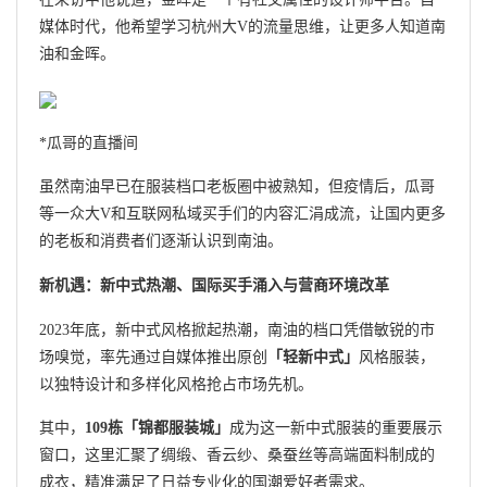
媒体时代，他希望学习杭州大V的流量思维，让更多人知道南
油和金晖。
*瓜哥的直播间
虽然南油早已在服装档口老板圈中被熟知，但疫情后，瓜哥
等一众大V和互联网私域买手们的内容汇涓成流，让国内更多
的老板和消费者们逐渐认识到南油。
新机遇：新中式热潮、国际买手涌入与营商环境改革
2023年底，新中式风格掀起热潮，南油的档口凭借敏锐的市
场嗅觉，率先通过自媒体推出原创
「轻新中式」
风格服装，
以独特设计和多样化风格抢占市场先机。
其中，
109栋「锦都服装城」
成为这一新中式服装的重要展示
窗口，这里汇聚了绸缎、香云纱、桑蚕丝等高端面料制成的
成衣，精准满足了日益专业化的国潮爱好者需求。