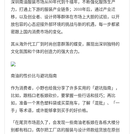
深圳南油服装市场从80年代到千禧年，不断强化服饰生产
力，打通上下游的服装产业链条；2010年后，通过产业迁
移，以及创业者、设计师等群体在市场上大胆的试验，以开
放包容的心态迎接外部环境的挑战与新的机遇，每一步都紧
密跟上国内消费市场的变化。
其从海外代工厂到时尚创意群落的蝶变，展现出深圳独特的
文化氛围和个体的创造力的强大合力。
南油的性价比与避坑指南
作为消费者，小野也给我分享了许多实用的「避坑指南」，
比如，跟档口老板娘砍价，要掌握一些行话和技巧；再比
如，准备一个黑色塑料袋或买菜拖车，了解「混批」、「一
手」等术语，或许能够拿到买手的好价格。
「在尾货市场逛久了，会发现一些南油老板娘在各栋大楼分
别都有档口，偶尔把工厂店的服装与设计师款组货放在原创