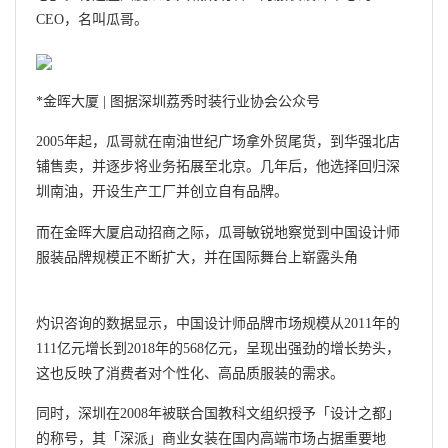
CEO，名叫瓜哥。
*金晖大厦 | 图据深圳荔秀时装行业协会公众号
2005年起，瓜哥就在南油世纪广场拿外贸尾货，到华强北店
铺售卖，并逐步将业务拓展至北京。几年后，他选择回归深
圳南油，开设生产工厂并创立自有品牌。
而在金晖大厦启动招商之际，瓜哥敏锐地察觉到中国设计师
服装品牌规模正不断扩大，并在国际舞台上崭露头角
灼识咨询的数据显示，中国设计师品牌市场规模从2011年的
111亿元增长到2018年的568亿元，呈现出强劲的增长势头，
这也反映了消费者对个性化、高品质服装的需求。
同时，深圳在2008年被联合国教科文组织授予「设计之都」
的称号，其「深派」商业女装在国内高端市场占据重要地