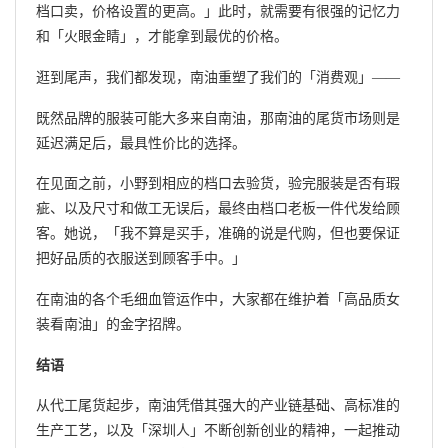
档口卖，价格设置的更高。」此时，就需要有很强的记忆力
和「火眼金睛」，才能拿到最优的价格。
逛到尾声，我们都发现，南油重塑了我们的「消费观」——
既然品牌的服装可能大多来自南油，那南油的尾货市场则是
延迟满足后，最具性价比的选择。
在见面之前，小野到相应的档口去验货，验完服装是否有瑕
疵、以及尺寸和做工无误后，最终由档口老板一件代发给顾
客。她说，「我不算是买手，准确的说是代购，但也要保证
把好品质的衣服送到顾客手中。」
在南油的各个毛细血管运作中，大家都在维护着「高品质女
装看南油」的金字招牌。
结语
从代工尾货起步，南油凭借其强大的产业链基础、高标准的
生产工艺，以及「深圳人」不断创新创业的精神，一起推动