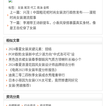
标签：
女装
尾货
代工
南油
金晖
上一篇：
兴茂丨中国粗花呢时尚女装流行趋势发布——漫观
时尚女装潮流叙事
下一篇：
李湘带王诗龄提车，小香风穿搭暴露真实身材，像
是王岳伦穿了女装
相似文章
2024春夏女装关键元素：扭结
POP趋势|女装新中式少淑方向“中式洛可可”设
黑色连衣裙女装春季御姐风气质方领喇叭长袖小个
2024春夏浪漫花园风女装设计师品牌综合分析
《电商2023年女装年度分析报告》
迪奥二零二四秋季女装成衣秀隆重举行
日本小哥因为女装COS太可爱，竟然惨遭同好兄
女装/男娘推荐1
资讯分类
品牌新闻
行业资讯
资讯营销