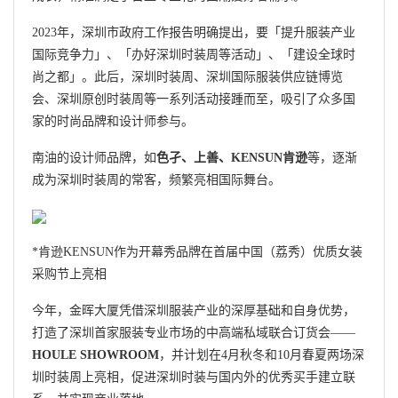
2023年，深圳市政府工作报告明确提出，要「提升服装产业
国际竞争力」、「办好深圳时装周等活动」、「建设全球时
尚之都」。此后，深圳时装周、深圳国际服装供应链博览
会、深圳原创时装周等一系列活动接踵而至，吸引了众多国
家的时尚品牌和设计师参与。
南油的设计师品牌，如
色孑、上善、KENSUN肯逊
等，逐渐
成为深圳时装周的常客，频繁亮相国际舞台。
*肯逊KENSUN作为开幕秀品牌在首届中国（荔秀）优质女装
采购节上亮相
今年，金晖大厦凭借深圳服装产业的深厚基础和自身优势，
打造了深圳首家服装专业市场的中高端私域联合订货会——
HOULE SHOWROOM
，并计划在4月秋冬和10月春夏两场深
圳时装周上亮相，促进深圳时装与国内外的优秀买手建立联