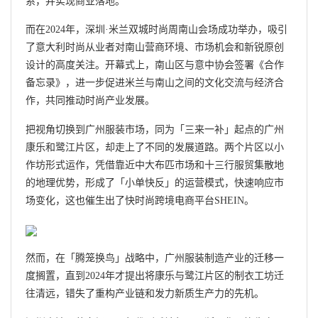
系，并实现商业落地。
而在2024年，深圳·米兰双城时尚周南山会场成功举办，吸引
了意大利时尚从业者对南山营商环境、市场机会和新锐原创
设计的高度关注。开幕式上，南山区与意中协会签署《合作
备忘录》，进一步促进米兰与南山之间的文化交流与经济合
作，共同推动时尚产业发展。
把视角切换到广州服装市场，同为「三来一补」起点的广州
康乐和鹭江片区，却走上了不同的发展道路。两个片区以小
作坊形式运作，凭借靠近中大布匹市场和十三行服贸集散地
的地理优势，形成了「小单快反」的运营模式，快速响应市
场变化，这也催生出了快时尚跨境电商平台SHEIN。
然而，在「腾笼换鸟」战略中，广州服装制造产业的迁移一
度搁置，直到2024年才提出将康乐与鹭江片区的制衣工坊迁
往清远，错失了重构产业链和发力新质生产力的先机。