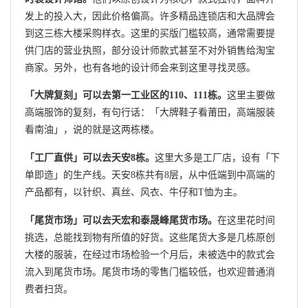
发上的投入大，因此价格偏高。许多精品连锁店和大品牌会
到这三栋大楼采购样衣。这里的买版门槛较高，通常需要提
供门店的营业执照，部分设计师款式甚至不对外销售给淘宝
商家。另外，也有各地的设计师会来到这里寻找灵感。
「大牌复刻」可以去第一工业区的110、111栋。
这里主要做
高端服饰的复刻，有句行话：「大牌鞋子看莆田，高端服装
看南油」，说的就是这两栋楼。
「工厂直供」可以去天安8栋。
这里大多是工厂店，设有「下
单即造」的生产线。天安8栋共有8层，从中低端到中高端的
产品都有，以针织、真丝、风衣、牛仔和T恤为主。
「尾货市场」可以去天宏和泰晟峰尾货市场。
在这里花时间
挑选，总能找到物有所值的好货。这些尾货大多是几栋原创
大楼的服装，在经过市场检验一个月后，未被选中的款式会
流入到尾货市场。尾货市场的零售门槛较低，也欢迎普通消
费者扫货。