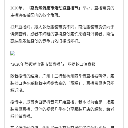
2020年，
「荔秀潮流集市活动暨直播节」
举办，直播带货的
主播遍布街区内的各个角落。
打开直播间，跟大多数服装带货不同，南油服装带货偏向于
讲解面料，或者不间断的更换原创服饰来吸引消费者，南油
高端品质和原创的竞争力依旧相当能打。
*2020年荔秀潮流集市暨直播节 | 图据蛇口消息报
随着疫情的结束，广州十三行和杭州四季青直播被叫停，服
装档口也在威胁着中间零售商的「蛋糕」，直播带货也只能
解近渴。
疫情中，瓜哥也自建抖音号开始直播，我本以为会是一场服
装带货直播，但他的视频几乎在分享服装开店的经验，给老
板们做直播。
在采访中他说道，金晖是一个有社交属性的设计师平台。自