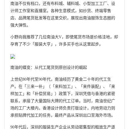
南油不仅有档口，还有布料城、辅料城、小型加工工厂、设
计师工作室和直播室。各种生意模式，如炒货、终端零售
店、品牌尾货批发等在这里交织，展现出南油服饰生态圈的
强大弹性。
小野向我推荐了几位南油大V，即使尾货市场是价格洼地，却
孕育了不少「服装大亨」，许多买手也从这里起步。
南油的蝶变：从代工尾货到原创设计的崛起
上世纪80年代至90年代，南油经历了黄金二十年的代工生
产。在「三来一补」（「来料加工」、「来件装配」、「来
样加工」和「补偿贸易」）政策下，深圳凭借与香港的紧密
联系，承接了大量国际大牌的代工订单。当时，南油世纪广
场的工厂大楼内，香港设计师负责打版设计，内地劳动力则
承担贴牌代加工的任务，最终产品从深圳出口至海外市场。
90年代后，深圳的服装生产企业从劳动密集型的粗放生产逐