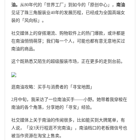
油。
从80年代的「世界工厂」到如今的「原创中心」，
南油
见证了珠三角服装业40年的发展历程，已经成为全国高端女
装的「风向标」。
社交媒体上的穿搭潮流、购物软件上的热门爆款，或许都是
在南油悄悄萌芽；我们每一个人，可能也都有意无意地买过
南油的商品。
这个既熟悉又陌生的超级服装市场，正在更多的走到台前。
逛南油攻略：买手与消费者的「寻宝地图」
2月中旬，我采访了一位南油买手——小野。她带着我穿梭在
南油的各个角落，分享她的「寻宝」经验。
社交媒体上关于南油的传闻很多，比如能买到大牌尾单，有
人说，「没3天行程逛不完南油」，南油档口的老板微信号也
被当作资源在淘宝上售卖。