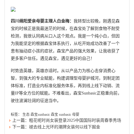
四川绵阳爱亲母婴主理人白金梅：
我转型比较晚，刚遇见森
宝的时候正是我最迷茫的时候，在森宝处了解到食物不耐受
检测，我很认同病从口入这个观点。我是一个纯小白，但因
为我能坚定的根据森宝体系执行，从吃开始成功改善了一个
患有抽动症小孩的症状，森宝产品的强大效果，让我收获了
更多客户信任。遇见森宝，遇见更好的自己！
时势造英雄，英雄亦适时。从以产品力为核心击穿消费心
智，到强大的专业赋能，构建调理型母婴护城河，到制定团
体标准，打造业内标准化服务体系，再到线上线下动销、流
量IP等全方位的赋能。不难看出，森宝Sunbasic正稳重向前，
驶往波澜壮阔的征途当中。
标签：
生态
森宝sunbasic
森宝
sunbasic
母婴
上一篇：
粗花呢时尚女装登录2025中国国际时装周春季秀场
下一篇：
褪去线上光环的潮牌女装何以线下掘金