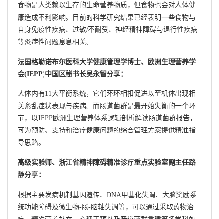
食物是人类赖以生存的生命营养物质，但食物也会对人体健
康造成不利影响。目前的科学研究结果已经表明一些食物与
自身免疫性疾病、过敏/不耐受、神经精神障碍与退行性疾病
等炎症性问题息息相关。
法国格勒诺布尔医科大学健康管理学博士、欧洲生理营养学
会(IEPP)中国区秘书长吴永智分享：
人体内有11大平衡系统，它们环环相扣促进以至机体出现相
关紊乱症状表现与疾病。而肠道菌群是最开始失衡的一个环
节，以IEPP欧洲生理营养体系逻辑剖析解读肠道菌群报告，
可为预防、支持和治疗健康问题的综合管理方案提供精准指
导思路。
高级实验师、浙江省精神障碍精准诊疗重点实验室副主任路
静分享：
根据主要发病机制基因遗传、DNA甲基化失调、大脑奖励系
统功能障碍及微生物-肠-脑轴失调等，可以通过采取药物治