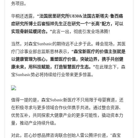
务项目。
华桐还透露，
“法国居里研究所U830&法国古斯塔夫·鲁西癌
症研究所博士后崔恒祥先生正在研究一个“长高”配方，可以
实现骨龄延缓闭合。”
此言一出，彻底引发全场沸腾！
当然，对森宝Sunbasic的期待远不止步于此。峰会现场，其医
疗门诊事业部总监斯恩林表示，
“森宝新医疗的价值主张就是
以健康管理为核心，重塑医疗价值，突破边界，携手共创健
康未来，用科技赋能，打造智慧医疗生态。”
在此理念下，森
宝Sunbasic势必将持续给行业带来更多惊喜。
值得一提的是，森宝Subasic新医疗不只局限于母婴赛道，还
在积极寻求与更多领域合作伙伴携手共进。通过整合资源、
优势互补，共同探索大健康产业的更多可能性，撬动资本力
量，推动产业持续升级。
对此，匠心妙想品牌咨询联合创始人雷公腾评价道，“森宝