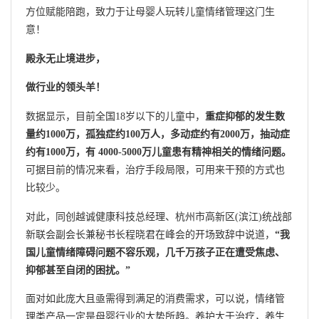
方位赋能陪跑，致力于让母婴人玩转儿童情绪管理这门生
意！
殿永无止境进步，
做行业的领头羊！
数据显示，目前全国18岁以下的儿童中，
重症抑郁的发生数
量约1000万，孤独症约100万人，多动症约有2000万，抽动症
约有1000万，有 4000-5000万儿童患有精神相关的情绪问题。
可据目前的情况来看，治疗手段局限，可用来干预的方式也
比较少。
对此，同创越诚健康科技总经理、杭州市高新区(滨江)统战部
新联会副会长兼秘书长程晓君在峰会的开场致辞中说道，
“我
国儿童情绪障碍问题不容乐观，几千万孩子正在遭受焦虑、
抑郁甚至自闭的困扰。”
面对如此庞大且亟需得到满足的消费需求，可以说，情绪管
理类产品一定是母婴行业的大势所趋。养护大于治疗，养生