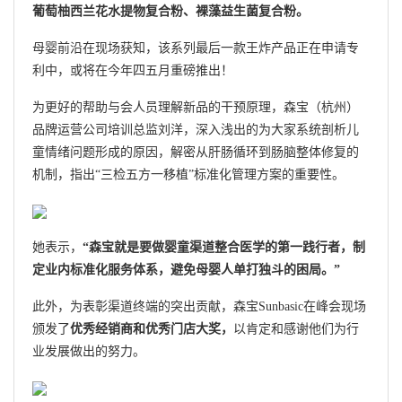
葡萄柚西兰花水提物复合粉、裸藻益生菌复合粉。
母婴前沿在现场获知，该系列最后一款王炸产品正在申请专
利中，或将在今年四五月重磅推出！
为更好的帮助与会人员理解新品的干预原理，森宝（杭州）
品牌运营公司培训总监刘洋，深入浅出的为大家系统剖析儿
童情绪问题形成的原因，解密从肝肠循环到肠脑整体修复的
机制，指出“三检五方一移植”标准化管理方案的重要性。
她表示，
“森宝就是要做婴童渠道整合医学的第一践行者，制
定业内标准化服务体系，避免母婴人单打独斗的困局。”
此外，为表彰渠道终端的突出贡献，森宝Sunbasic在峰会现场
颁发了
优秀经销商和优秀门店大奖，
以肯定和感谢他们为行
业发展做出的努力。