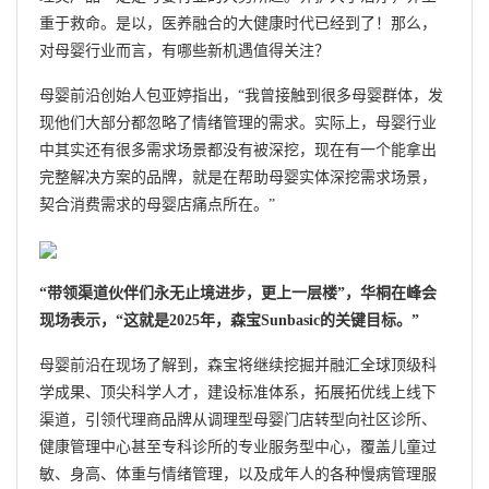
重于救命。是以，医养融合的大健康时代已经到了！那么，
对母婴行业而言，有哪些新机遇值得关注？
母婴前沿创始人包亚婷指出，“我曾接触到很多母婴群体，发
现他们大部分都忽略了情绪管理的需求。实际上，母婴行业
中其实还有很多需求场景都没有被深挖，现在有一个能拿出
完整解决方案的品牌，就是在帮助母婴实体深挖需求场景，
契合消费需求的母婴店痛点所在。”
“带领渠道伙伴们永无止境进步，更上一层楼”，华桐在峰会
现场表示，“这就是2025年，森宝Sunbasic的关键目标。”
母婴前沿在现场了解到，森宝将继续挖掘并融汇全球顶级科
学成果、顶尖科学人才，建设标准体系，拓展拓优线上线下
渠道，引领代理商品牌从调理型母婴门店转型向社区诊所、
健康管理中心甚至专科诊所的专业服务型中心，覆盖儿童过
敏、身高、体重与情绪管理，以及成年人的各种慢病管理服