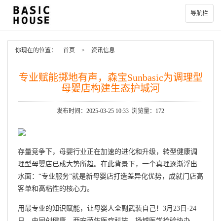
导航栏
你现在的位置：
首页
>
资讯信息
专业赋能掷地有声，森宝Sunbasic为调理型
母婴店构建生态护城河
发布时间：2025-03-25 10:33 浏览量：172
存量竞争下，母婴行业正在加速的进化和升级，转型健康调
理型母婴店已成大势所趋。在此背景下，一个真理逐渐浮出
水面：“专业服务”就是新母婴店打造差异化优势，成就门店高
客单和高粘性的核心力。
用最专业的知识赋能，让母婴人全副武装自己！3月23日-24
日，由同创健康、西安菌佑医疗科技、扬城医学检验协办，