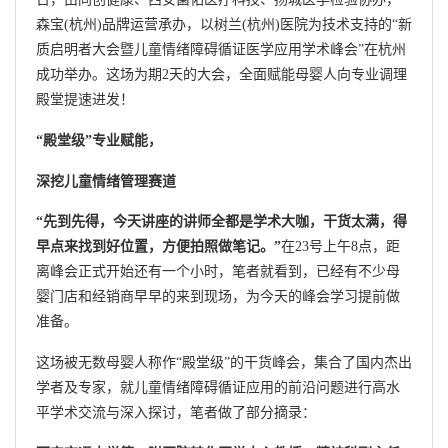
森宝(杭州)品牌运营承办，以树兰(杭州)医院为技术支持的“新
质启明者大会暨儿童情绪障碍循证医学应用学术峰会”在杭州
成功举办。这场为期2天的大会，全面赋能母婴人向专业调理
殿堂提速进发！
“殿堂级”专业赋能，
深挖儿童情绪管理赛道
“先到先得，今天讲座的讲师全都是学术大咖，干货太满，得
早点来找到好位置，方便拍照做笔记。”
在23号上午8点，距
离峰会正式开始还有一个小时，笔者就看到，已经有不少母
婴门店和经销商早早的来到现场，为今天的峰会学习提前做
准备。
这场被无数母婴人称作“殿堂级”的干货峰会，集合了国内杰出
学者及专家，就儿童情绪障碍循证应用的前沿问题进行高水
平学术交流与深入探讨，笔者做了部分摘录：