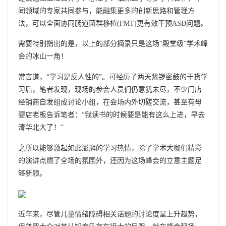
同领域的专家共同参与，能融集更多的创新思路和管理方
法，可以全面协同肠道菌群移植(FMT)更有效干预ASD问题。
需要特别指出的是，以上的部分摘录只是这场“殿堂级”学术峰
会的冰山一角！
常言道，“学习是反人性的”。可经历了两天紧锣密鼓的干货学
习后，笔者发现，现场的参会人员们仍意犹未尽，不少门店
经销商自发组成讨论小组，在会场内外切磋交流，甚至有母
婴店老板告诉笔者：“我读书的时候要是能有这么上进，早去
清华北大了！”
之所以能够激起如此澎湃的学习热情，除了学术大咖们精彩
的演讲点燃了全场的氛围外，还因为这场峰会的立意主题足
够新颖。
近年来，尽管儿童情绪障碍相关话题的讨论度呈上升趋势，