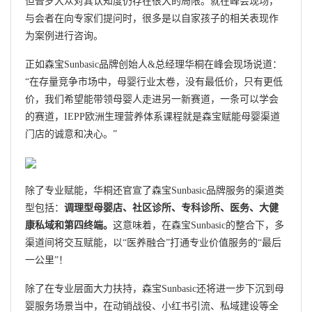
但普罗大众对其认知度仍存在很大的局限。就在峰会现场，
与会者在向专家们提问时，很多是以自家孩子的相关表现作
为案例进行咨询。
正如森宝Sunbasic品牌创始人&总经理华桐在峰会现场说道：
“在存量竞争市场中，母婴行业太卷，没有最低价，只有更低
价，我们希望能带领母婴人走进另一新赛道，一条可以学会
的赛道，IEPP欧洲生理营养体系课程就是森宝赋能母婴渠道
门店的诚意和决心。”
除了专业赋能，华桐还官宣了森宝Sunbasic品牌服务的渠道类
型包括：
调理型母婴店、社区诊所、专科诊所、医务、大健
康私域和第四终端。
这意味着，在森宝Sunbasic的整合下，多
渠道间将交互赋能，以“医养融合”打通专业价值服务的“最后
一公里”！
除了在专业层面大力扶持，森宝Sunbasic还将进一步下沉到母
婴服务场景当中，在动销战役、小红书引流、私域建设等全