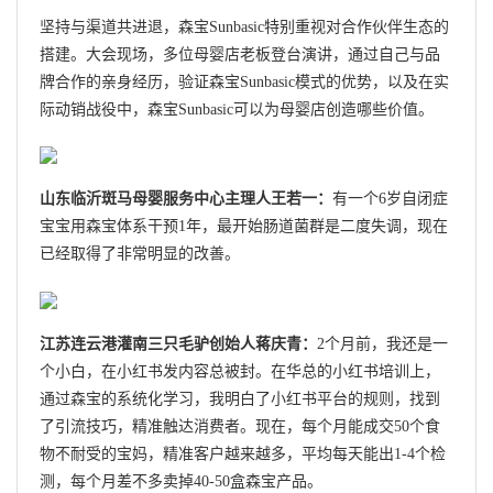
坚持与渠道共进退，森宝Sunbasic特别重视对合作伙伴生态的
搭建。大会现场，多位母婴店老板登台演讲，通过自己与品
牌合作的亲身经历，验证森宝Sunbasic模式的优势，以及在实
际动销战役中，森宝Sunbasic可以为母婴店创造哪些价值。
山东临沂斑马母婴服务中心主理人王若一：
有一个6岁自闭症
宝宝用森宝体系干预1年，最开始肠道菌群是二度失调，现在
已经取得了非常明显的改善。
江苏连云港灌南三只毛驴创始人蒋庆青：
2个月前，我还是一
个小白，在小红书发内容总被封。在华总的小红书培训上，
通过森宝的系统化学习，我明白了小红书平台的规则，找到
了引流技巧，精准触达消费者。现在，每个月能成交50个食
物不耐受的宝妈，精准客户越来越多，平均每天能出1-4个检
测，每个月差不多卖掉40-50盒森宝产品。