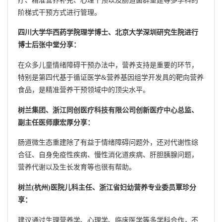
疗、精准营养补充、心理干预以及肠道菌群重建等多学科的
阶梯式干预方式进行管理。
四川大学华西药学院理学博士、北京大学深圳研究生院进行
博士后张中堂分享：
在众多儿童情绪障碍干预办法中，营养支持是重要的环节，
特别是第四代基于循证医学&营养基因组学开发具的靶向营养
食品，是精准营养干预领域中的顶尖水平。
树兰集团、浙江同创医疗科技有限公司创新医疗中心总监、
副主任医师康宏厚分享：
肠道微生态重建除了有益于情绪障碍问题外，还对代谢性综
合征、自身免疫性疾病、慢性消化道疾病、肝胆胰腺问题，
营养代谢以及生长发育等也很有帮助。
树兰(杭州)医院儿科主任、浙江省妇幼营养专业委员覃珍分
享：
建议通过生理营养学、心理学、临床医学等多学科合作，不