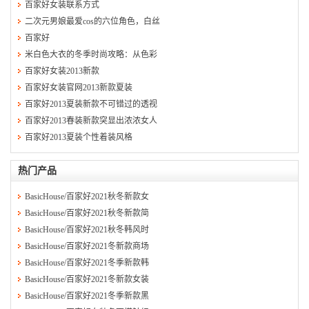
百家好女装联系方式
二次元男娘最爱cos的六位角色，白丝
百家好
米白色大衣的冬季时尚攻略：从色彩
百家好女装2013新款
百家好女装官网2013新款夏装
百家好2013夏装新款不可错过的透视
百家好2013春装新款突显出浓浓女人
百家好2013夏装个性着装风格
热门产品
BasicHouse/百家好2021秋冬新款女
BasicHouse/百家好2021秋冬新款简
BasicHouse/百家好2021秋冬韩风时
BasicHouse/百家好2021冬新款商场
BasicHouse/百家好2021冬季新款韩
BasicHouse/百家好2021冬新款女装
BasicHouse/百家好2021冬季新款黑