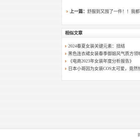
上一篇：
舒服到又囤了一件！！我都
相似文章
2024春夏女装关键元素：扭结
黑色连衣裙女装春季御姐风气质方领
《电商2023年女装年度分析报告》
日本小哥因为女装COS太可爱，竟然