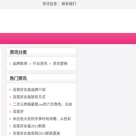
资讯信息
｜
联系我们
资讯分类
品牌新闻
行业资讯
资讯营销
热门资讯
百家好女装品牌介绍
百家好女装联系方式
二次元男娘最爱cos的六位角色，白丝
百家好
米白色大衣的冬季时尚攻略：从色彩
百家好女装2013新款
百家好女装官网2013新款夏装