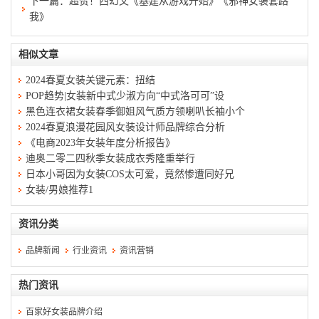
下一篇：
超赞！西幻文《基建从游戏开始》《邪神女装套路
我》
相似文章
2024春夏女装关键元素：扭结
POP趋势|女装新中式少淑方向“中式洛可可”设
黑色连衣裙女装春季御姐风气质方领喇叭长袖小个
2024春夏浪漫花园风女装设计师品牌综合分析
《电商2023年女装年度分析报告》
迪奥二零二四秋季女装成衣秀隆重举行
日本小哥因为女装COS太可爱，竟然惨遭同好兄
女装/男娘推荐1
资讯分类
品牌新闻
行业资讯
资讯营销
热门资讯
百家好女装品牌介绍