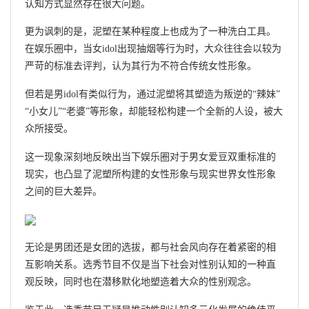
认知方式显然存在很大问题。
更为讽刺的是，泥塑在某种程度上也成为了一种洗白工具。
在娱乐圈中，当女idol出现抽烟等行为时，大众往往会以较为
严苛的标准去评判，认为其行为不符合传统女性形象。
但若是男idol有类似行为，通过泥塑将其塑造为叛逆的“辣妹”
“小女儿”“老婆”等形象，却能轻松构建一个全新的人设，被大
众所接受。
这一现象深刻地反映出当下娱乐圈对于男女爱豆双重标准的
现实，也凸显了泥塑所构建的女性形象与现实世界女性形象
之间的巨大差异。
无论是男团还是女团的选拔，都与社会风向存在着紧密的相
互影响关系。选秀节目不仅是当下社会对性别认知的一种直
观反映，同时也在潜移默化地塑造着大众的性别观念。