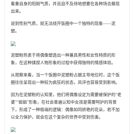
看重自身的阳刚气质，并且迫不及待地想要在各种场合展现
出来。
说到性别气质，就无法绕开饭圈中一个独特的现象——泥
塑。
泥塑粉热衷于将偶像塑造出一种兼具男性和女性特质的形
象，在这种揉捏人物形象的过程中获得独特的情感体验。
从观察来看，当一个饭圈中泥塑粉占据主导地位时，这个饭
圈往往呈现出一种较为疯狂的状态，风评也容易受到影响。
因为在泥塑粉的认知里，他们将偶像设定为需要被保护的“老
婆”“姐姐”形象，在社会普遍认知中女孩是需要呵护的背景
下，形成了一种极端的逻辑：偶像如同娇艳的花朵，若不加
以全力保护，就会在这个复杂的世界中受到伤害。