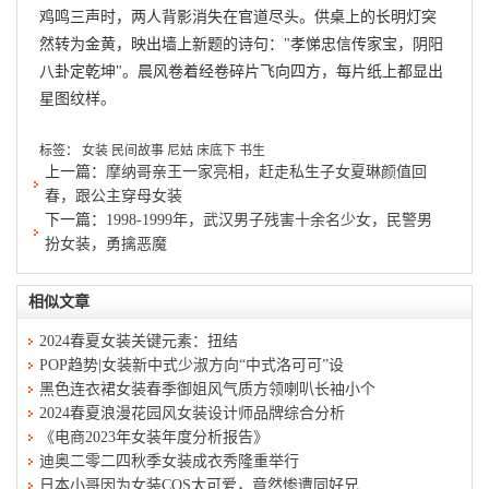
鸡鸣三声时，两人背影消失在官道尽头。供桌上的长明灯突
然转为金黄，映出墙上新题的诗句："孝悌忠信传家宝，阴阳
八卦定乾坤"。晨风卷着经卷碎片飞向四方，每片纸上都显出
星图纹样。
标签：
女装
民间故事
尼姑
床底下
书生
上一篇：
摩纳哥亲王一家亮相，赶走私生子女夏琳颜值回
春，跟公主穿母女装
下一篇：
1998-1999年，武汉男子残害十余名少女，民警男
扮女装，勇擒恶魔
相似文章
2024春夏女装关键元素：扭结
POP趋势|女装新中式少淑方向“中式洛可可”设
黑色连衣裙女装春季御姐风气质方领喇叭长袖小个
2024春夏浪漫花园风女装设计师品牌综合分析
《电商2023年女装年度分析报告》
迪奥二零二四秋季女装成衣秀隆重举行
日本小哥因为女装COS太可爱，竟然惨遭同好兄