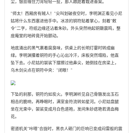
尘，银丝缠住刀背轻轻一扯，那人踉跄着栽进香案。
"师太！西厢房有贼人！"尖叫划破夜空时，李明渊正看见小尼
姑将什么东西塞进他手中。冰凉的铜符贴着掌心，刻着"敕
令"二字，符纸边缘还沾着朱砂。外头突然响起铜磬震鸣，整
座庵堂的地砖竟开始颤动。
地底涌出的黑气裹着腐臭味，供桌上的长明灯霎时转成幽
绿。李明渊攥着铜符的手心沁出冷汗，床板突然塌陷，他直
坠下去。小尼姑的袈裟下摆擦过他鼻尖，她倒挂在房梁上，
乌木剑尖点在铜符中央："闭眼！"
下坠的刹那，铜符灼如炭火。李明渊听见自己骨骼发出玉石
相击的脆响，再睁眼时，满室金符流转如星河。小尼姑盘腿
坐在光束中，袈裟变成月白色道袍，发间朱砂痣艳若滴血梅
花。
密道机关"咔嗒"合拢时，黑衣人砸门的巨响已变成闷雷般的震