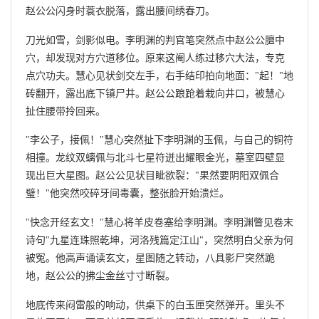
赵公公闪身时蓑衣脱落，露出腰间绣春刀。
刀光如雪，剑影似电。李明渊的判官笔突然点中赵公公膻中
穴，却发现对方穴道移位。原来这阉人练过移穴大法，专克
点穴功夫。慧心见状剑交左手，右手结印拍向地面："起！"地
砖翻开，露出底下镇尸井。赵公公踉跄着栽向井口，被慧心
扯住腰带拎回来。
"李公子，接佩！"慧心突然扯下李明渊的玉佩，与自己的铜符
相撞。龙纹双螭佩与北斗七星符迸出耀眼金光，墓室四壁显
现出巨大星图。赵公公见状目眦欲裂："果然要阴阳双佩合
璧！"他突然咬碎牙间毒囊，整张脸开始溃烂。
"快念开经玄文！"慧心将羊皮卷塞给李明渊。李明渊瞥见卷末
诗句"九星连珠照乾坤，河洛残篇定江山"，突然明白父亲为何
被冤。他高声诵读玄文，星图随之转动，八具影尸突然跪
地，赵公公的拂尘金丝寸寸断裂。
地底传来闷雷般的响动，供桌下的白玉匣突然弹开。里头不