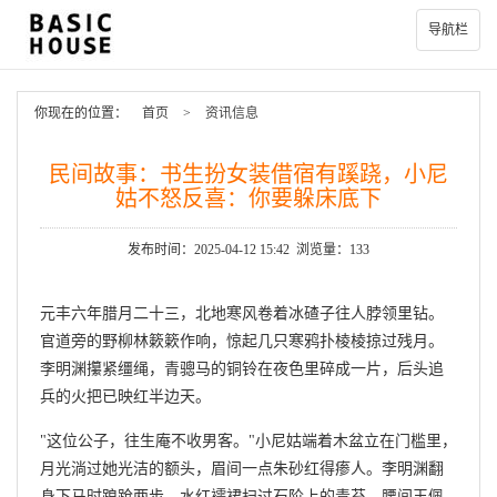
导航栏
你现在的位置：
首页
>
资讯信息
民间故事：书生扮女装借宿有蹊跷，小尼
姑不怒反喜：你要躲床底下
发布时间：2025-04-12 15:42 浏览量：133
元丰六年腊月二十三，北地寒风卷着冰碴子往人脖领里钻。
官道旁的野柳林簌簌作响，惊起几只寒鸦扑棱棱掠过残月。
李明渊攥紧缰绳，青骢马的铜铃在夜色里碎成一片，后头追
兵的火把已映红半边天。
"这位公子，往生庵不收男客。"小尼姑端着木盆立在门槛里，
月光淌过她光洁的额头，眉间一点朱砂红得瘆人。李明渊翻
身下马时踉跄两步，水红襦裙扫过石阶上的青苔，腰间玉佩