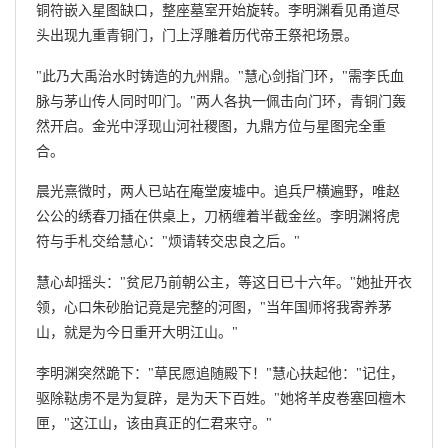
铜符嵌入星图缺口，整座墓室开始旋转。李明渊看见甬道尽
头出现九重青铜门，门上浮雕着历代帝王祭祀场景。
"此乃大禹治水时铸造的九州鼎。"慧心剑指门环，"需李氏血
脉与茅山传人同时叩门。"两人各执一佩击向门环，青铜门轰
然开启。金光中浮现山河社稷图，九鼎方位与星图完全重
合。
晨光熹微时，两人已站在庵堂废墟中。追兵尸横遍野，唯赵
公公的绣春刀插在供桌上，刀柄缠着半截金丝。李明渊将虎
符与手札交给慧心："烦请转交忠良之后。"
慧心却摇头："贫尼乃前朝公主，等这日已十六年。"她扯开衣
领，心口朱砂胎记竟是完整的河图，"当年国师将我寄养茅
山，就是为今日重开大明江山。"
李明渊突然跪下："草民愿追随殿下！"慧心扶起他："记住，
驱除鞑虏不是为复辟，是为天下百姓。"她将羊皮卷塞回檀木
匣，"这江山，该由真正的仁君来守。"