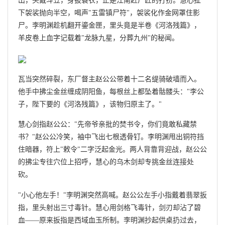
出，头戴斗笠，身披蓑衣，正是江南赶尸匠的打扮。慧心扯
下袈裟抛向半空，喝声"五雷镇尸符"，袈裟化作金网罩住影
尸。李明渊趁机翻开鎏金匣，里头竟是半卷《河洛残篇》，
羊皮卷上血字记载着"龙脉九星，分葬九州"的秘闻。
瓦当突然碎裂，东厂督主赵公公带着十二名缇骑破墙而入。
他手中拂尘金丝缠成阴阳鱼，每根丝上都坠着骷髅头："李公
子，陛下要的《河洛残篇》，该物归原主了。"
慧心剑指赵公公："先帝爷亲批的焚书令，你们竟敢私藏禁
书？"赵公公冷笑，袖中飞出七根透骨钉。李明渊甩出铜符挡
住暗器，符上"敕令"二字泛起金光。两人背靠背迎战，赵公公
的拂尘专往穴位上招呼，慧心的乌木剑却专挑金丝连接处
砍。
"小心他左手！"李明渊突然高喊。赵公公左手小指戴着翡翠扳
指，里头射出三寸毒针。慧心用剑格飞毒针，剑刃却沾了碧
血——原来扳指是西域血玉所制。李明渊抄起供桌扔过去，