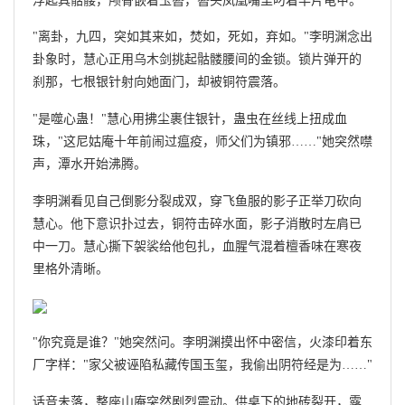
浮起具骷髅，颅骨嵌着玉簪，簪头凤凰嘴里叼着半片龟甲。
"离卦，九四，突如其来如，焚如，死如，弃如。"李明渊念出
卦象时，慧心正用乌木剑挑起骷髅腰间的金锁。锁片弹开的
刹那，七根银针射向她面门，却被铜符震落。
"是噬心蛊！"慧心用拂尘裹住银针，蛊虫在丝线上扭成血
珠，"这尼姑庵十年前闹过瘟疫，师父们为镇邪……"她突然噤
声，潭水开始沸腾。
李明渊看见自己倒影分裂成双，穿飞鱼服的影子正举刀砍向
慧心。他下意识扑过去，铜符击碎水面，影子消散时左肩已
中一刀。慧心撕下袈裟给他包扎，血腥气混着檀香味在寒夜
里格外清晰。
"你究竟是谁？"她突然问。李明渊摸出怀中密信，火漆印着东
厂字样："家父被诬陷私藏传国玉玺，我偷出阴符经是为……"
话音未落，整座山庵突然剧烈震动。供桌下的地砖裂开，露