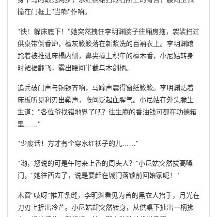
撞在门框上"当啷"作响。
"快！躲床底下！"她突然拽住李明渊腕子往厢房拖，袈裟扫过
供桌带倒香炉，檀灰簌簌落在新浆洗的百衲衣上。李明渊踉
跄着被推进床榻内侧，鼻尖撞上积年的檀木香，小尼姑转身
时裙裾翻飞，露出腰间半截乌木剑柄。
追兵破门声与铜锣齐响，马蹄声震得窗纸簌簌。李明渊贴着
床板听见利刃出鞘声，喉间泛起血腥气。小尼姑在外头脆生
生道："各位爷找错地界了吧？往生庵的香油钱可都在功德箱
里……"
"少废话！方才有个穿水红袄子的儿……"
"哟，您说的可是午时来上香的周夫人？"小尼姑突然拔高嗓
门，"她往西去了，说是要赶在城门落锁前回娘家呢！"
木窗"吱呀"推开条缝，李明渊看见为首的黑衣人抬手，月光在
刀刃上折出冷芒。小尼姑却突然转身，从供桌下抽出一柄拂