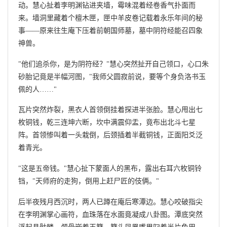
动。慧心扯着李明渊钻进夹墙，霉味混着经卷香气扑面而
来。墙洞里藏着个檀木匣，匣中羊皮卷记载着永乐年间的秘
事——原来往生庵下压着前朝国师墓，墓中阴符经能召四象
神兽。
"他们追杀你，是为阴符经？"慧心突然扯开自己领口，心口朱
砂胎记竟是半幅河图，"我师父圆寂前说，要等个身负洛书玉
佩的人……"
瓦片突然炸裂，黑衣人首领倒挂着探进半张脸。慧心甩出七
枚铜钱，乾三连坤六断，坎中满震仰盂，竟布出北斗七星
阵。首领惨叫着一头栽倒，后颈插着半截铜钱，正面阳爻泛
着青光。
"这是五帝钱。"慧心扯下蒙面人的黑布，露出右耳六枚铜铃
铛，"天师府的走狗，倒用上赶尸匠的伎俩。"
后半夜残月西沉时，两人已蹲在庵后寒潭边。慧心咬破指尖
在李明渊掌心画符，血珠落在水面竟凝成八卦图。潭底突然