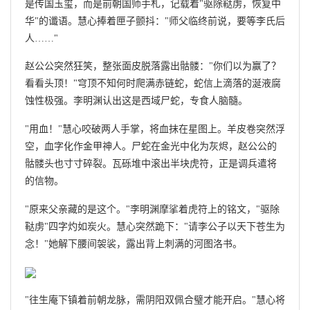
是传国玉玺，而是前朝国师手札，记载着"驱除鞑虏，恢复中
华"的谶语。慧心捧着匣子颤抖："师父临终前说，要等李氏后
人……"
赵公公突然狂笑，整张面皮脱落露出骷髅："你们以为赢了？
看看头顶！"穹顶不知何时爬满赤链蛇，蛇信上滴落的涎液腐
蚀性极强。李明渊认出这是西域尸蛇，专食人脑髓。
"用血！"慧心咬破两人手掌，将血抹在星图上。羊皮卷突然浮
空，血字化作金甲神人。尸蛇在金光中化为灰烬，赵公公的
骷髅头也寸寸碎裂。瓦砾堆中滚出半块虎符，正是调兵遣将
的信物。
"原来父亲藏的是这个。"李明渊摩挲着虎符上的铭文，"驱除
鞑虏"四字灼如炭火。慧心突然跪下："请李公子以天下苍生为
念！"她解下腰间袈裟，露出背上刺满的河图洛书。
"往生庵下镇着前朝龙脉，需阴阳双佩合璧才能开启。"慧心将