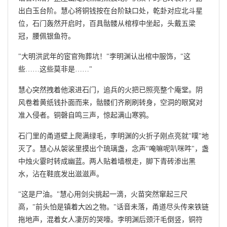
出白玉台阶。慧心将铜钱按在台阶缺口处，乾卦对应北斗星
位，石门轰然开启时，百具骷髅从棺椁中坐起，头戴五梁
冠，腰佩银鱼符。
"大明洪武年的宦官殉葬坑！"李明渊认出棺中服饰，"这
些……这些莫非是……"
慧心突然拽着他滚进石门，追兵的火把已照亮整个庵堂。阴
风卷着黄纸钱扑面而来，骷髅们齐刷刷转身，空洞的眼窝对
准入侵者。铜磬自鸣三声，惊起满山寒鸦。
石门里的甬道壁上爬满绿毛，李明渊的火折子刚点亮就"噗"地
灭了。慧心从袈裟里摸出个琉璃盏，念声"唵嘛呢叭咪吽"，盏
中烛火霎时转成幽蓝。两人贴着墙根走，脚下青砖渗出黑
水，沾在鞋底发出滋滋声。
"这是尸油。"慧心用剑尖挑起一滴，火苗突然窜起三尺
高，"前头怕是镇着大凶之物。"话音未落，甬道尽头传来铁链
拖地声，混着女人凄厉的哭嚎。李明渊后颈汗毛倒竖，铜符