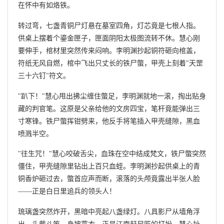
在怀中有如烙铁。
转过弯，七盏青铜尸灯悬在墓室四角，灯芯竟是七根人指。
供桌上摆着个鎏金匣子，匣面阴阳太极图流转不休。慧心刚
要伸手，棺材里突然传来闷响。李明渊抄起铜符砸向棺盖，
符纸无风自燃，棺中飞出只丈长的铁尸蟞，甲壳上刻着"天罡
三十六钉"符文。
"趴下！"慧心甩出拂尘缠住蟞足，李明渊就地一滚，掏出贴身
藏的判官笔。这原是父亲给他的文房四宝，笔杆竟能弹出三
寸寒锋。铁尸蟞挥钳劈来，他反手将笔插入甲壳缝隙，黑血
喷溅半空。
"往生咒！"慧心咬破舌尖，血珠在空中结成梵文，铁尸蟞突然
僵住，甲壳缝隙里钻出上百只血蛭。李明渊抄起供桌上的青
铜香炉砸过去，蟞首应声而断，滚落的头颅竟露出半张人脸
——正是白日里追兵的领头人！
琉璃盏突然炸开，黑暗中亮起八盏绿灯。八具影尸从墙角浮