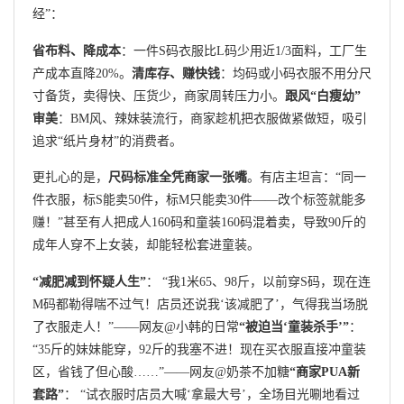
经”：
省布料、降成本
：一件S码衣服比L码少用近1/3面料，工厂生
产成本直降20%。
清库存、赚快钱
：均码或小码衣服不用分尺
寸备货，卖得快、压货少，商家周转压力小。
跟风“白瘦幼”
审美
：BM风、辣妹装流行，商家趁机把衣服做紧做短，吸引
追求“纸片身材”的消费者。
更扎心的是，
尺码标准全凭商家一张嘴
。有店主坦言：“同一
件衣服，标S能卖50件，标M只能卖30件——改个标签就能多
赚！”甚至有人把成人160码和童装160码混着卖，导致90斤的
成年人穿不上女装，却能轻松套进童装。
“减肥减到怀疑人生”
： “我1米65、98斤，以前穿S码，现在连
M码都勒得喘不过气！店员还说我‘该减肥了’，气得我当场脱
了衣服走人！”——网友@小韩的日常
“被迫当‘童装杀手’”
：
“35斤的妹妹能穿，92斤的我塞不进！现在买衣服直接冲童装
区，省钱了但心酸……”——网友@奶茶不加糖
“商家PUA新
套路”
： “试衣服时店员大喊‘拿最大号’，全场目光唰地看过