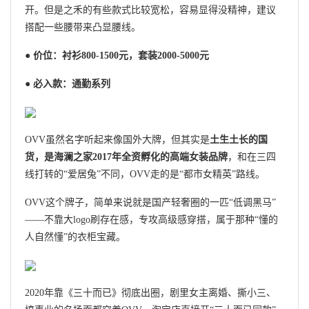
开。但是之禾的有些款式比较宽松，容易显得没精神，建议
搭配一些腰带来凸显腰线。
● 价位：衬衫800-1500元，套装2000-5000元
● 必入款：通勤系列
OVV虽然名字听起来像国外大牌，但其实是
土生土长的国
货，是海澜之家2017年全资孵化的高端女装品牌
，和在三四
线打转的“爱居兔”不同，OVV走的是“都市女精英”路线。
OVV这个牌子，简单来说就是国产轻奢圈的一匹“低调黑马”
——不靠大logo刷存在感，专攻高级感穿搭，属于那种“懂的
人自然懂”的衣柜宝藏。
2020年靠《三十而已》彻底出圈，剧里女主离婚、撕小三、