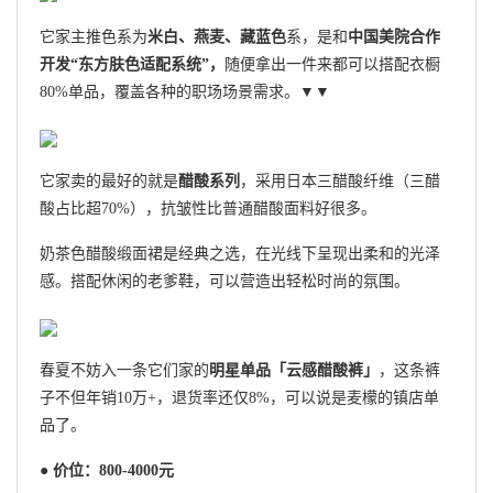
它家主推色系为
米白、燕麦、藏蓝色
系，是和
中国美院合作
开发“东方肤色适配系统”，
随便拿出一件来都可以搭配衣橱
80%单品，覆盖各种的职场场景需求。▼▼
它家卖的最好的就是
醋酸系列
，采用日本三醋酸纤维（三醋
酸占比超70%），抗皱性比普通醋酸面料好很多。
奶茶色醋酸缎面裙是经典之选，在光线下呈现出柔和的光泽
感。搭配休闲的老爹鞋，可以营造出轻松时尚的氛围。
春夏不妨入一条它们家的
明星单品「云感醋酸裤」
，这条裤
子不但年销10万+，退货率还仅8%，可以说是麦檬的镇店单
品了。
● 价位：800-4000元