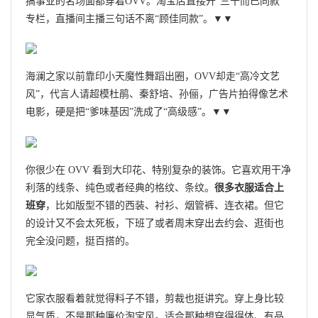
搞事业的名场面都穿着OVV。淘宝店直接开“三十而已同款”
专栏，直播间主播三句话不离“顾佳同款”。▼▼
海澜之家以前靠印小天魔性舞蹈出圈，OVV却走“高冷文艺
风”，代言人请超模杜鹃、秦舒培、孙俪，广告片拍得像艺术
电影，硬是把“爹味基因”洗成了“高级感”。▼▼
你很少在 OVV 看到大印花、特别复杂的装饰。它喜欢用干净
利落的线条、纯色或者经典的格纹、条纹。
很多衣服适合上
班穿
，比如版型不错的西装、衬衫、烟管裤、连衣裙。但它
的设计又不会太死板，下班了或者周末穿出去约会、逛街也
完全没问题，挺百搭的。
它家衣服看着就觉得料子不错，剪裁也挺讲究。穿上身比较
显气质，不是那种廉价淘宝风。适合那种想穿得得体、有品