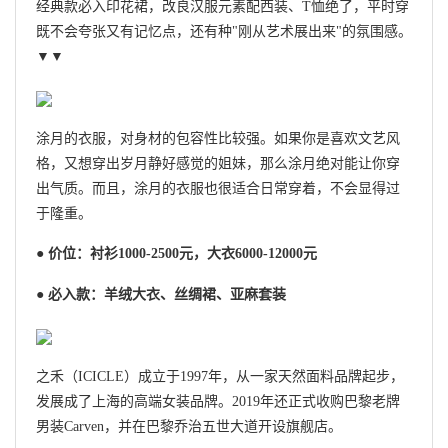
经典款必入印花裙，改良汉服元素配西装、T恤绝了，平时穿
既不会夸张又有记忆点，还有种"刚从艺术展出来"的氛围感。
▼▼
涂月的衣服，对身材的包容性比较强。如果你是喜欢文艺风
格，又想穿出岁月静好感觉的姐妹，那么涂月绝对能让你穿
出气质。而且，涂月的衣服也很适合日常穿着，不会显得过
于隆重。
● 价位：衬衫1000-2500元，大衣6000-12000元
● 必入款：羊绒大衣、丝绸裙、亚麻套装
之禾（ICICLE）成立于1997年，从一家天然面料品牌起步，
发展成了上海的高端女装品牌。2019年还正式收购巴黎老牌
男装Carven，并在巴黎乔治五世大道开设旗舰店。