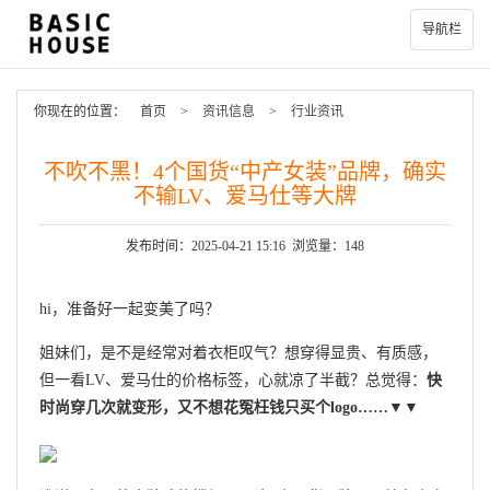
导航栏
你现在的位置：
首页
>
资讯信息
>
行业资讯
不吹不黑！4个国货“中产女装”品牌，确实
不输LV、爱马仕等大牌
发布时间：2025-04-21 15:16 浏览量：148
hi，准备好一起变美了吗？
姐妹们，是不是经常对着衣柜叹气？想穿得显贵、有质感，
但一看LV、爱马仕的价格标签，心就凉了半截？总觉得：
快
时尚穿几次就变形，又不想花冤枉钱只买个logo……▼▼