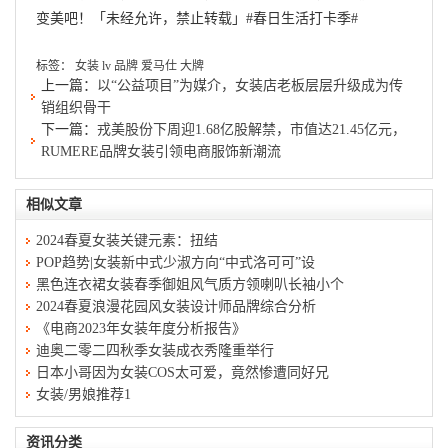
变美吧！「未经允许，禁止转载」
#春日生活打卡季#
标签：
女装
lv
品牌
爱马仕
大牌
上一篇：
以“公益项目”为媒介，女装店老板层层升级成为传
销组织骨干
下一篇：
戎美股份下周迎1.68亿股解禁，市值达21.45亿元，
RUMERE品牌女装引领电商服饰新潮流
相似文章
2024春夏女装关键元素：扭结
POP趋势|女装新中式少淑方向“中式洛可可”设
黑色连衣裙女装春季御姐风气质方领喇叭长袖小个
2024春夏浪漫花园风女装设计师品牌综合分析
《电商2023年女装年度分析报告》
迪奥二零二四秋季女装成衣秀隆重举行
日本小哥因为女装COS太可爱，竟然惨遭同好兄
女装/男娘推荐1
资讯分类