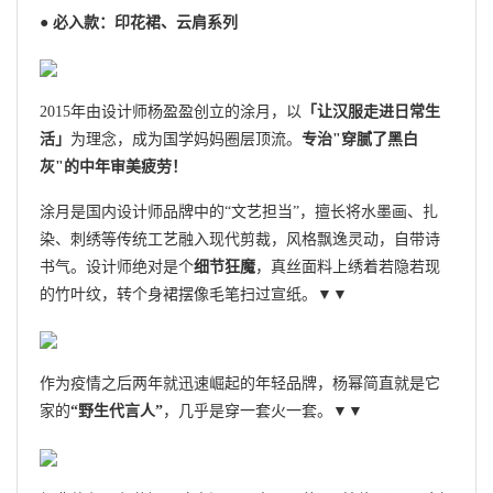
● 必入款：印花裙、云肩系列
2015年由设计师杨盈盈创立的涂月，以
「让汉服走进日常生
活」
为理念，成为国学妈妈圈层顶流。
专治"穿腻了黑白
灰"的中年审美疲劳！
涂月是国内设计师品牌中的“文艺担当”，擅长将水墨画、扎
染、刺绣等传统工艺融入现代剪裁，风格飘逸灵动，自带诗
书气。设计师绝对是个
细节狂魔
，真丝面料上绣着若隐若现
的竹叶纹，转个身裙摆像毛笔扫过宣纸。▼▼
作为疫情之后两年就迅速崛起的年轻品牌，杨幂简直就是它
家的
“野生代言人”
，几乎是穿一套火一套。▼▼