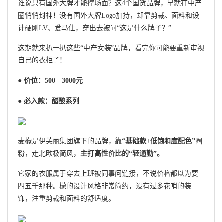
谁说只有国外大牌才能撑场面？这4个国货品牌，早就在中产
圈悄悄封神！没有国外大牌Logo加持，却靠剪裁、面料和设
计硬刚LV、爱马仕，穿出去被问“这是什么牌子？”
这期就来扒一扒这些“中产女装”品牌，看完你可能要重新审视
自己的衣柜了！
● 价位：500—3000元
● 必入款：醋酸系列
麦檬是伊芙丽集团旗下的品牌，靠
“基础款+低饱和度配色”
圈
粉，走北欧极简风，
主打高性价比的“轻通勤”。
它家的衣服属于穿去上班被同事问链接，不说价格都以为要
四五千那种。檬的设计风格非常简约，没有过多花哨的装
饰，注重剪裁和面料的舒适度。