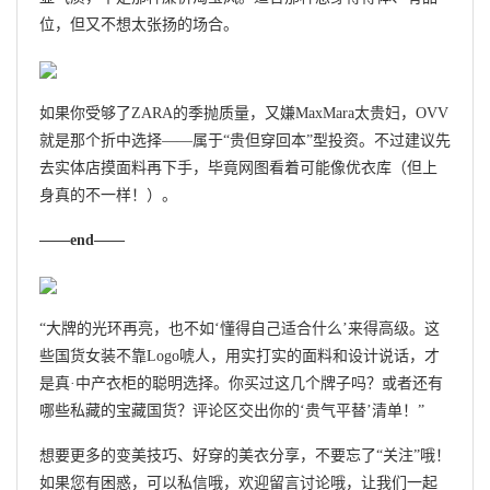
位，但又不想太张扬的场合。
如果你受够了ZARA的季抛质量，又嫌MaxMara太贵妇，OVV
就是那个折中选择——属于“贵但穿回本”型投资。不过建议先
去实体店摸面料再下手，毕竟网图看着可能像优衣库（但上
身真的不一样！）。
——end——
“大牌的光环再亮，也不如‘懂得自己适合什么’来得高级。这
些国货女装不靠Logo唬人，用实打实的面料和设计说话，才
是真·中产衣柜的聪明选择。你买过这几个牌子吗？或者还有
哪些私藏的宝藏国货？评论区交出你的‘贵气平替’清单！”
想要更多的变美技巧、好穿的美衣分享，不要忘了“关注”哦！
如果您有困惑，可以私信哦，欢迎留言讨论哦，让我们一起