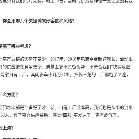
园区里只有我们的灯亮着。时至今日，当时的拼搏精神也一直在激励着我
，你会用哪几个关键词来形容这种风格？
。
链是基于哪些考虑？
京产业链的优势在变少，2017年、2018年电商平台超速增长，涌现出
有的供应链在竞争效率、质量上都不具备优势，不符合我们“快速反应”
了两家自有工厂，其间驱车十几万公里，把长三角的工厂都跑了个遍，
。
什么方面？
我们每次都是准备好了才上新。自建工厂成本高，我们也是从小的流水
50人。有了嘉兴供应链后，感觉“四肢”更发达了，更有底气了。
到上海？