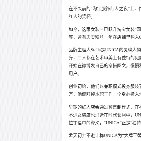
在不久前的“淘宝服饰红人之夜”上
红人的奖杯。
如今，这家女装店已跃升淘宝女装“四
等，曾有忠实粉丝一年在店铺里购入6
品牌主理人Stella是UNICA的灵
身，二人都在艺术审美上有独特的见解
开始在微博发自己的穿搭图文，慢慢积
用户。
创业初始，他们以兼职模式投身服装
万，他俩辞掉本职工作，全身心投入
早期的红人店会通过预售制模式，在
不少女装店也消逝在时代长河中，UN
拉丁语中的释义，“UNICA”正是“独
孟天初并不避讳称UNICA为“大牌