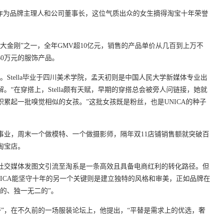
，作为品牌主理人和公司董事长，这位气质出众的女生摘得淘宝十年荣誉
大金刚”之一，全年GMV超10亿元，销售的产品单价从几百到上万不
0万元的服饰产品。
魂人物。Stella毕业于四川美术学院，孟天初则是中国人民大学新媒体专业出
。“在穿搭上，Stella颇有天赋，早期的穿搭总会被旁人问链接，她就
累起一批嗅觉相似的女孩。”这批女孩既是粉丝，也是UNICA的种子
事业，周末一个做模特、一个做摄影师，隔年双11店铺销售额就突破百
淘宝店。
社交媒体发图文引流至淘系是一条高效且具备电商红利的转化路径。但
ICA能坚守十年的另一个关键则是建立独特的风格和审美，正如品牌在
特的、独一无二的”。
平替”，在不久前的一场服装论坛上，他提出，“平替是需求上的优选，奢