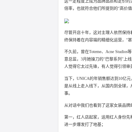
这一定程度上成为品牌品质和定价的
倍率，也就符合他们所提到的“高价值
尽管开店十年，这对主理人依然保持着
终保持着在内容端的精细化运营，“甚
不久前，曾在Toteme、Acne Stu
意总监，3月她操刀的“巴黎系列”
人觉得它太过先锋，有人觉得引领审
当下，UNICA的年销售额达到10
是从线上走入线下，从国内到全球，从
事。
从对话中我们也看到了这家女装品牌
第一，红人店起家，运用红人身份先
进一步爆发打了地基；