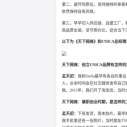
第二，避开同质化，坚持独特的审美
依然保持自有风格；
第三，早早切入供应链、自建工厂，
高品质女装，坚守质价比，迎合当下
以下为《天下网商》和UNICA总经
天下网商：创立UNICA品牌有怎样
孟天初：
我和Stella最早有各自
人，业余时间会在社交媒体发布自己
致。2015年，我们开了淘宝店，当
天下网商：兼职创业时期，是怎样的
孟天初：
下班发货，周末拍片。最早
我手机里还有一张照片，当时朋友介