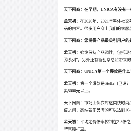
天下网商：在早期，UNICA有没有
孟天初：
在2020年、2021年整
品的内容。很多用户穿上我们的衣服展示，
天下网商：您觉得产品最吸引用户的
孟天初：
始终保持产品调性，包括现
腾系列”，另外还有新创意总监带来的
天下网商：UNICA第一个爆款是什么
孟天初：
第一个爆款是Stella自己
卖5000元以上。
天下网商：市场上优衣库这类快时尚品
倍之间；高端奢侈品牌的可以达到10-
孟天初：
平均定价倍率控制在2-3
牌就腰杆直。