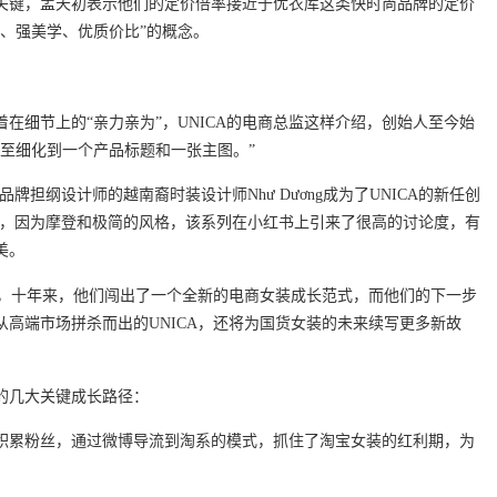
关键，孟天初表示他们的定价倍率接近于优衣库这类快时尚品牌的定价
、强美学、优质价比”的概念。
在细节上的“亲力亲为”，UNICA的电商总监这样介绍，创始人至今始
至细化到一个产品标题和一张主图。”
dios等品牌担纲设计师的越南裔时装设计师Như Dương成为了UNICA的新任创
上线，因为摩登和极简的风格，该系列在小红书上引来了很高的讨论度，有
美。
亿元，十年来，他们闯出了一个全新的电商女装成长范式，而他们的下一步
高端市场拼杀而出的UNICA，还将为国货女装的未来续写更多新故
的几大关键成长路径：
积累粉丝，通过微博导流到淘系的模式，抓住了淘宝女装的红利期，为