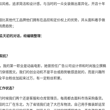
和风格，追求简洁和设计感，与当时的一众女装做出差异化，开店十年
相比其他代工品牌他们拥有在品控和定价权上的优势，并从面料着手做
消费趋势；
理孟天初的对话，经编辑整理：
的契机？
的事业，我的第一职业是动画电影，她曾担任广告公司设计师和时尚独立撰稿
的穿搭图文。我们的创业动机不是平台或趋势敏感造就的，而是兴趣所
时全平台粉丝加起来过万，有一定粉丝积累。
工作状态？
的时候我们两个还是客服和仓库管理员，每周都去面料市场采购备货。
绍的工厂在东北，为了省钱我们走了大巴车物流，自己用手推装卸运至