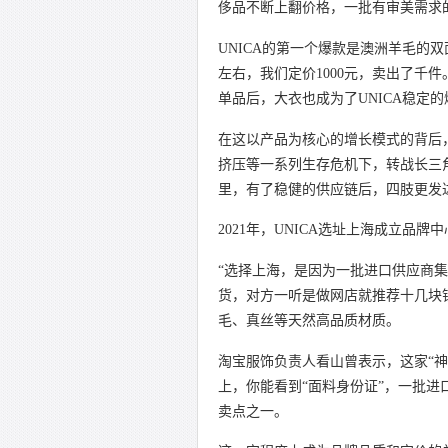
侈品不断上翻价格，一批有审美需求
UNICA的第一个爆款是澳洲羊毛的双面
左右，我们定价1000元，卖出了千
单品后，大衣也成为了UNICA稳定
在这以产品为核心的增长模式的背后
挤压等一系列生存危机下，转战长三
里，有了稳健的供应链后，四肢更发
2021年，UNICA选址上海成立品
“选择上海，是因为一批进口供应商
货，对方一听是做网店就推荐十几块
毛、真丝等天然高品质材质。
淘宝服饰负责人看山曾表示，这家“神
上，你能看到“面料身份证”，一批进
卖点之一。