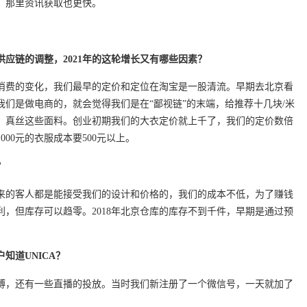
，那里资讯获取也更快。
供应链的调整，2021年的这轮增长又有哪些因素？
和消费的变化，我们最早的定价和定位在淘宝是一股清流。早期去北京看
们是做电商的，就会觉得我们是在“鄙视链”的末端，给推荐十几块/米
、真丝这些面料。创业初期我们的大衣定价就上千了，我们的定价数倍
00元的衣服成本要500元以上。
？
来的客人都是能接受我们的设计和价格的，我们的成本不低，为了赚钱
，但库存可以趋零。2018年北京仓库的库存不到千件，早期是通过预
知道UNICA？
博，还有一些直播的投放。当时我们新注册了一个微信号，一天就加了