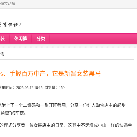
8774350
下装
休闲裤
分类
资讯
5%、手握百万中产，它是新晋女装黑马
发布时间：2025-05-12 10:15 浏览量：159
条微博，她附上了一个二维码和一张旺旺截图，分享一位红人淘宝店主的起步
独角兽”的前夜。
以日更的模式分享着一位女装店主的日常，这其中不乏堆成小山一样的快递单