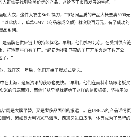
的人群需要找到物美价优的产品，这给予了市场发展的空间。”
呢大衣，这件大衣由Stella操刀，“市场同品质的产品大概要卖5000元
件。”以此估计，单款GMV（商品总成交额）就突破百万元，有了成功的
的爆品系列。
，是品牌在供应链上的持续优化。早期，他们扎根北京，在受到供应链
角，打造两座自有工厂。“起初为找到匹配的工厂开车奔走了数万公
达了。”
牌中心，就在这一年后，他们开始了爆发式增长。
集中在上海，这里资讯的获取也更快。”早期，他们在面料市场跟老板买
钱/米的低端面料，而他们从早期就拒绝了这样的刻板标签，坚持用澳
店”既是大牌平替，又是奢侈品面料的搬运工。在UNICA的产品详情页
口面料，诸如意大利VBC马海毛、西班牙进口皮毛一体等成为了品牌的