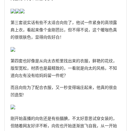
第三套说实话有些不太适合向佐了，他试一件紧身的高领露
肩上衣，看起来像个金刚芭比，但不得不说，这个暖咖色真
的很很肤色，显得向佐好白！
第四套也好像是从向太衣柜里找出来的衣服，鲜艳的花纹，
版型宽松，材质也是最精致的，一看就是向太的风格，不知
道向左有没有给妈妈留一件呢？
而且向佐为了配合衣服，又一秒变得端庄起来，他真的很会
凹造型!
刚开始直播的向佐还是有些腼腆，不太好意思试穿女装的，
但随着网友好评不断，向佐也开始逐渐放飞自我，从一开始