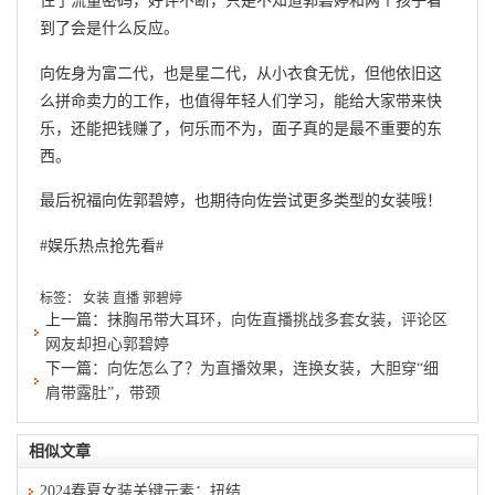
住了流量密码，好评不断，只是不知道郭碧婷和两个孩子看
到了会是什么反应。
向佐身为富二代，也是星二代，从小衣食无忧，但他依旧这
么拼命卖力的工作，也值得年轻人们学习，能给大家带来快
乐，还能把钱赚了，何乐而不为，面子真的是最不重要的东
西。
最后祝福向佐郭碧婷，也期待向佐尝试更多类型的女装哦！
#娱乐热点抢先看#
标签：
女装
直播
郭碧婷
上一篇：
抹胸吊带大耳环，向佐直播挑战多套女装，评论区
网友却担心郭碧婷
下一篇：
向佐怎么了？为直播效果，连换女装，大胆穿“细
肩带露肚”，带颈
相似文章
2024春夏女装关键元素：扭结