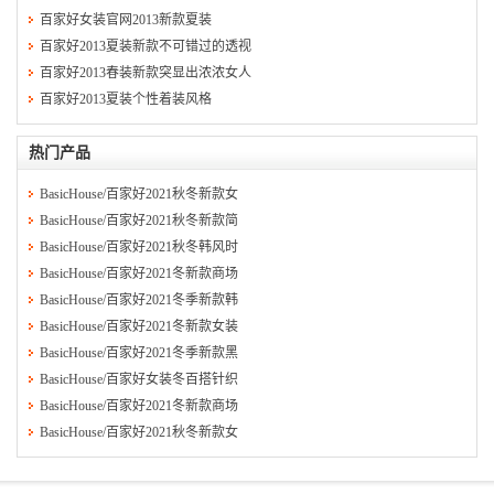
百家好女装官网2013新款夏装
百家好2013夏装新款不可错过的透视
百家好2013春装新款突显出浓浓女人
百家好2013夏装个性着装风格
热门产品
BasicHouse/百家好2021秋冬新款女
BasicHouse/百家好2021秋冬新款简
BasicHouse/百家好2021秋冬韩风时
BasicHouse/百家好2021冬新款商场
BasicHouse/百家好2021冬季新款韩
BasicHouse/百家好2021冬新款女装
BasicHouse/百家好2021冬季新款黑
BasicHouse/百家好女装冬百搭针织
BasicHouse/百家好2021冬新款商场
BasicHouse/百家好2021秋冬新款女