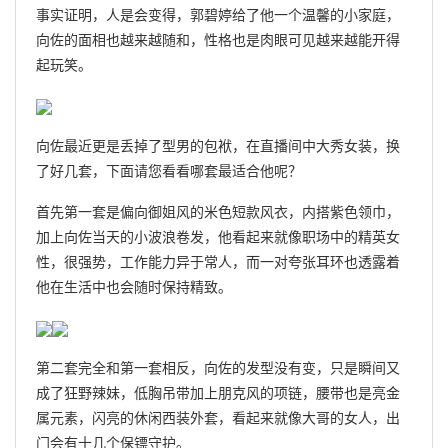
事实证明，人是会变得，郭碧婷给了他一个温馨的小家庭，
向佐的面相也越来越随和，性格也是肉眼可见越来越能开得
起玩笑。
向佐最近更是丢掉了型男的包袱，在直播间中大秀女装，换
了好几套，下面请您看看哪套最适合他呢？
首先第一套是偏向御姐风的米色短款风衣，内搭紫色领巾，
加上向佐当天的小波浪卷发，他看起来就像职场中的精英女
性，很强势，工作能力异于常人，而一对夸张耳环也透露着
他在生活中也会随时保持精致。
第二套完全和第一套相反，向佐的发型没有变，只是瞬间又
成了狂野辣妹，低胸吊带加上朋克风的项链，腰带也是亮金
属元素，闪亮的休闲西装外套，看起来就像大哥的女人，出
门会有十几个保镖守护。