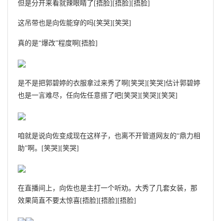
但是分开来看就辣眼睛了[捂脸][捂脸][捂脸]
这吊带也是向佐能穿的吗[笑哭][笑哭]
真的是“爆改”程度啊[捂脸]
是不是把郭碧婷的衣服拿过来秀了啊[笑哭][笑哭]估计郭碧婷
也是一言难尽，任向佐任意搭了吧[笑哭][笑哭][笑哭]
咱就是说向佐变成现在这样子，也离不开管道网友的“鼎力相
助”啊。[笑哭][笑哭]
在直播间上，向佐也是主打一个听劝。大秀了几套女装，那
效果简直不要太惊喜[捂脸][捂脸][捂脸]