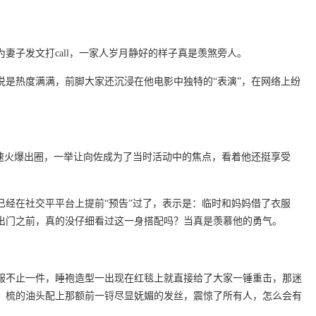
妻子发文打call，一家人岁月静好的样子真是羡煞旁人。
说是热度满满，前脚大家还沉浸在他电影中独特的“表演”，在网络上纷
迅速火爆出圈，一举让向佐成为了当时活动中的焦点，看着他还挺享受
已经在社交平平台上提前“预告”过了，表示是：临时和妈妈借了衣服
出门之前，真的没仔细看过这一身搭配吗？当真是羡慕他的勇气。
服不止一件，睡袍造型一出现在红毯上就直接给了大家一锤重击，那迷
，梳的油头配上那额前一锊尽显妩媚的发丝，震惊了所有人，怎么会有