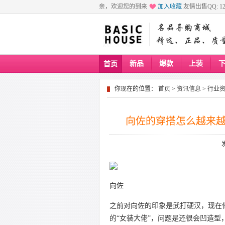
亲，欢迎您的到来
加入收藏
友情出售QQ: 129
新品
爆款
上装
首页
你现在的位置：
首页
>
资讯信息
>
行业
向佐的穿搭怎么越来
向佐
之前对向佐的印象是武打硬汉，现在
的“女装大佬”，问题是还很会凹造