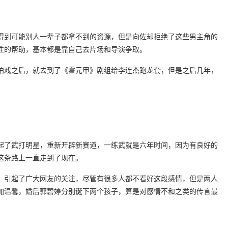
得到可能别人一辈子都拿不到的资源，但是向佐却拒绝了这些男主角的
性的帮助，基本都是靠自己去片场和导演争取。
以拍戏之后，就去到了《霍元甲》剧组给李连杰跑龙套，但是之后几年，
起了武打明星，重新开辟新赛道，一练武就是六年时间，因为有良好的
这条路上一直走到了现在。
时，引起了广大网友的关注，尽管有很多人都不看好这段感情，但是两人
加温馨，婚后郭碧婷分别诞下两个孩子，算是对感情不和之类的传言最