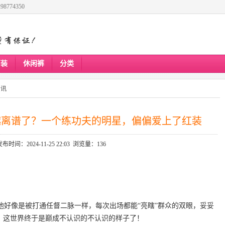
8774350
下装
休闲裤
分类
资讯
越离谱了？一个练功夫的明星，偏偏爱上了红装
发布时间：2024-11-25 22:03 浏览量：136
他好像是被打通任督二脉一样，每次出场都能“亮瞎”群众的双眼，妥妥
型，这世界终于是巅成不认识的不认识的样子了！