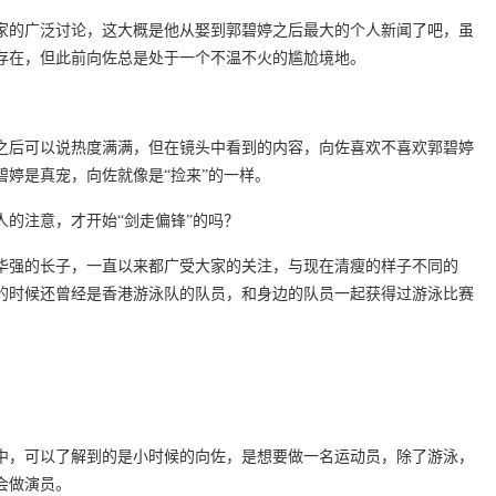
家的广泛讨论，这大概是他从娶到郭碧婷之后最大的个人新闻了吧，虽
存在，但此前向佐总是处于一个不温不火的尴尬境地。
之后可以说热度满满，但在镜头中看到的内容，向佐喜欢不喜欢郭碧婷
碧婷是真宠，向佐就像是“捡来”的一样。
的注意，才开始“剑走偏锋”的吗？
向华强的长子，一直以来都广受大家的关注，与现在清瘦的样子不同的
岁的时候还曾经是香港游泳队的队员，和身边的队员一起获得过游泳比赛
资讯中，可以了解到的是小时候的向佐，是想要做一名运动员，除了游泳，
会做演员。