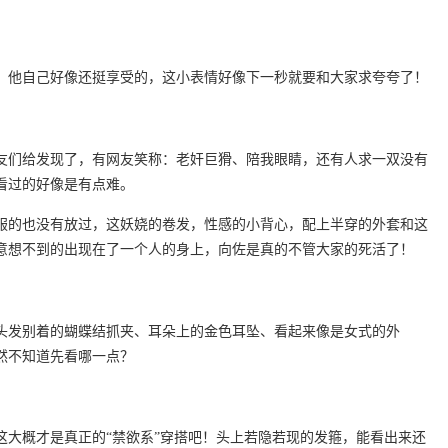
，他自己好像还挺享受的，这小表情好像下一秒就要和大家求夸夸了！
友们给发现了，有网友笑称：老奸巨猾、陪我眼睛，还有人求一双没有
看过的好像是有点难。
服的也没有放过，这妖娆的卷发，性感的小背心，配上半穿的外套和这
意想不到的出现在了一个人的身上，向佐是真的不管大家的死活了！
头发别着的蝴蝶结抓夹、耳朵上的金色耳坠、看起来像是女式的外
间竟然不知道先看哪一点？
这大概才是真正的“禁欲系”穿搭吧！头上若隐若现的发箍，能看出来还