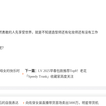
然勇敢的人先享受世界，就是不知道造型师还有化妆师还有没有工作
呢？
母女的快乐时
下一篇：
LV 2025早春包款推荐Top8！老花
「Speedy Trunk」收藏家高度关注
后的自我表达
向佐穿女装直播带货首场卖出5000万，明星带货机