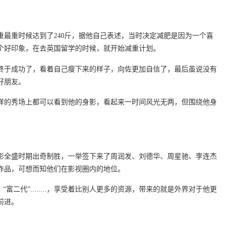
重最重时候达到了240斤，据他自己表述，当时决定减肥是因为一个喜
个好印象，在去英国留学的时候，就开始减重计划。
终于成功了，看着自己瘦下来的样子，向佐更加自信了，最后虽说没有
好朋友。
样的秀场上都可以看到他的身影，看起来一时间风光无两，但围绕他身
影全盛时期出奇制胜，一举签下来了周润发、刘德华、周星驰、李连杰
作品，可想而知他们在影视圈内的地位。
富二代”........，享受着比别人更多的资源，带来的就是外界对于他更
前进。