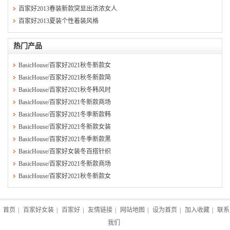
百家好2013春装新款突显出浓浓女人
百家好2013夏装个性着装风格
热门产品
BasicHouse/百家好2021秋冬新款女
BasicHouse/百家好2021秋冬新款简
BasicHouse/百家好2021秋冬韩风时
BasicHouse/百家好2021冬新款商场
BasicHouse/百家好2021冬季新款韩
BasicHouse/百家好2021冬新款女装
BasicHouse/百家好2021冬季新款黑
BasicHouse/百家好女装冬百搭针织
BasicHouse/百家好2021冬新款商场
BasicHouse/百家好2021秋冬新款女
首页
|
百家好女装
|
百家好
|
友情链接
|
网站地图
|
设为首页
|
加入收藏
|
联系
我们