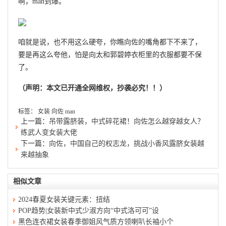
啊，man到爆。
咱就是说，也不用这么硬夸，你瞧向佐的嘴角都下不来了，
要是再这么夸他，怕是向太和郭碧婷衣柜里的衣服都要不保
了。
（声明：本文已开通全网维权，抄袭必究！！）
标签：
女装
向佐
man
上一篇：
吊带露脐装，中式碎花裙！向佐怎么越穿越女人？
练武人变女装大佬
下一篇：
向佐，中国自己的权志龙，挑战小香风露脐女装越
来越抽象
相似文章
2024春夏女装关键元素：扭结
POP趋势|女装新中式少淑方向“中式洛可可”设
黑色连衣裙女装春季御姐风气质方领喇叭长袖小个