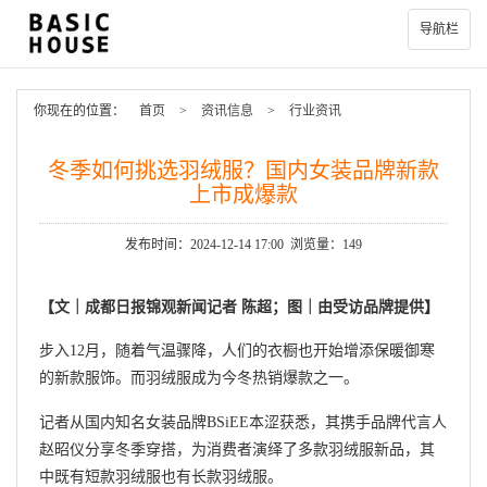
导航栏
你现在的位置：
首页
>
资讯信息
>
行业资讯
冬季如何挑选羽绒服？国内女装品牌新款
上市成爆款
发布时间：2024-12-14 17:00 浏览量：149
【文‬｜成都日报锦观新闻记者 陈超‬；图‬｜由‬受访品牌‬提供】
步入12月，随着气温骤降，人们的衣橱也开始增添保暖御寒
的新款服饰。而羽绒服成为今冬热销爆款之一。
记者从国内知名女装品牌BSiEE本涩获悉，其携手品牌代言人
赵昭仪分享冬季穿搭，为消费者演绎了多款羽绒服新品，其
中既有短款羽绒服也有长款羽绒服。