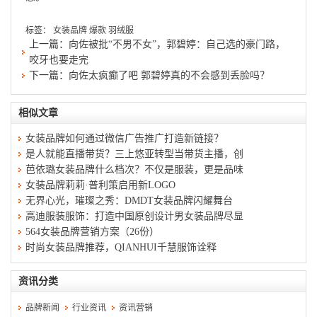
标签：
女装品牌
爆款
羽绒服
上一篇：
向佐被批“不男不女”，郭碧婷：自己选的豪门路，
咬牙也要走完
下一篇：
向佐太疯癫了吧 郭碧婷真的不会感到丢脸吗？
相似文章
女装品牌如何通过微信广告推广打造新链接？
是人就能直播带货？三上悠亚转型当带货主播，创
芭依璐女装品牌什么档次？不仅是服装，更是品味
女装品牌莉莉·普利策启用新LOGO
无界心光，璀璨之秀：DMDT女装品牌闪耀舞台
高迪服装服饰：打造中国原创设计男女装品牌尽显
564女装品牌营销方案（26份）
时尚女装品牌推荐，QIANHUI千慧服饰诠释
资讯分类
品牌新闻
行业资讯
资讯营销