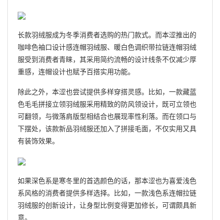
长款羽绒服成为冬季消费者选购的热门款式。而本涩推出的
咖啡色袖口设计感连帽羽绒服、暖白色调织带拉链连帽羽绒
服受到消费者青睐，其采用简约流畅的设计线条不仅减少厚
重感，连帽设计也赋予百搭实用功能。
除此之外，本涩也尝试提供多样穿搭灵感。比如，一款藏蓝
色毛毛拼接立领羽绒服采用精致的防风领设计，既可立领也
可翻领，与微落肩版型相结合也展现率性利落。而在领口与
下摆处，该款新品羽绒服还加入了拼接毛面，不仅实用又具
有装饰效果。
如果深色系是寒冬里的首选颜色的话，那本涩也为喜爱浅色
系风格的消费者提供多样选择。比如，一款浅色系连帽拉链
羽绒服的创新设计，让身型比例变得更加修长，可谓颇具新
意。