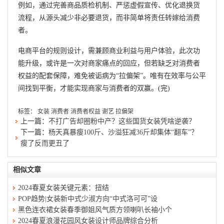
例如，通过完善商品质检机制、严惩虚假宣传、优化退换货
流程，从源头减少非必要退货，而非简单将责任转嫁给消费
者。
电商平台的规则设计，需兼顾商业利益与用户体验，此次功
能升级，或许是一次对商家痛点的回应，但若缺乏对消费者
权益的配套保障，难免被诟病为“拉偏架”。唯有在效率与公平
间找到平衡，才能实现商家与消费者的双赢。(完)
标签：
女装
消费者
消费者权益
谢艺
拉偏架
上一篇：
不打广告却圈粉中产？这些国货女装凭啥逆袭？
下一篇：
杨天真暴瘦100斤、沙溢狂减36斤却集体“翻车”？
瘦了反而更丑了
相似文章
2024春夏女装关键元素：扭结
POP趋势|女装新中式少淑方向“中式洛可可”设
黑色连衣裙女装春季御姐风气质方领喇叭长袖小个
2024春夏浪漫花园风女装设计师品牌综合分析